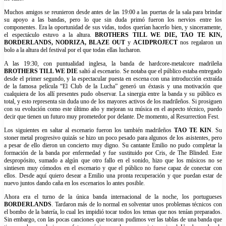
Muchos amigos se reunieron desde antes de las 19:00 a las puertas de la sala para brindar
su apoyo a las bandas, pero lo que sin duda primó fueron los nervios entre los
componentes. Era la oportunidad de sus vidas, todos querían hacerlo bien, y sinceramente,
el espectáculo estuvo a la altura.
BROTHERS TILL WE DIE, TAO TE KIN,
BORDERLANDS, NODRIZA, BLAZE OUT
y
ACIDPROJECT
nos regalaron un
bolo a la altura del festival por el que todas ellas lucharon.
A las 19:30, con puntualidad inglesa, la banda de hardcore-metalcore madrileña
BROTHERS TILL WE DIE
saltó al escenario. Se notaba que el público estaba entregado
desde el primer segundo, y la espectacular puesta en escena con una introducción extraída
de la famosa película “El Club de la Lucha” generó un éxtasis y una motivación que
cualquiera de los allí presentes pudo observar. La sinergia entre la banda y su público es
total, y esto representa sin duda uno de los mayores activos de los madrileños. Si prosiguen
con su evolución como este último año y mejoran su música en el aspecto técnico, puedo
decir que tienen un futuro muy prometedor por delante. De momento, al Resurrection Fest.
Los siguientes en saltar al escenario fueron los también madrileños
TAO TE KIN
. Su
stoner metal progresivo quizás se hizo un poco pesado para algunos de los asistentes, pero
a pesar de ello dieron un concierto muy digno. Su cantante Emilio no pudo completar la
formación de la banda por enfermedad y fue sustituido por Cris, de The Blinded. Este
despropósito, sumado a algún que otro fallo en el sonido, hizo que los músicos no se
sintiesen muy cómodos en el escenario y que el público no fuese capaz de conectar con
ellos. Desde aquí quiero desear a Emilio una pronta recuperación y que puedan estar de
nuevo juntos dando caña en los escenarios lo antes posible.
Ahora era el turno de la única banda internacional de la noche, los portugueses
BORDERLANDS
. Tardaron más de lo normal en solventar unos problemas técnicos con
el bombo de la batería, lo cual les impidió tocar todos los temas que nos tenían preparados.
Sin embargo, con las pocas canciones que tocaron pudimos ver las tablas de una banda que