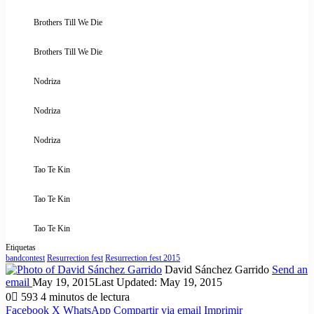
Brothers Till We Die
Brothers Till We Die
Nodriza
Nodriza
Nodriza
Tao Te Kin
Tao Te Kin
Tao Te Kin
Etiquetas
bandcontest
Resurrection fest
Resurrection fest 2015
David Sánchez Garrido
Send an
email
May 19, 2015
Last Updated: May 19, 2015
0
593
4 minutos de lectura
Facebook
X
WhatsApp
Compartir via email
Imprimir