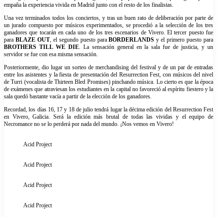
empaña la experiencia vivida en Madrid junto con el resto de los finalistas.
Una vez terminados todos los conciertos, y tras un buen rato de deliberación por parte de
un jurado compuesto por músicos experimentados, se procedió a la selección de los tres
ganadores que tocarán en cada uno de los tres escenarios de Vivero. El tercer puesto fue
para
BLAZE OUT
, el segundo puesto para
BORDERLANDS
y el primero puesto para
BROTHERS TILL WE DIE
. La sensación general en la sala fue de justicia, y un
servidor se fue con esa misma sensación.
Posteriormente, dio lugar un sorteo de merchandising del festival y de un par de entradas
entre los asistentes y la fiesta de presentación del Resurrection Fest, con músicos del nivel
de Turri (vocalista de Thirteen Bled Promises) pinchando música. Lo cierto es que la época
de exámenes que atraviesan los estudiantes en la capital no favoreció al espíritu fiestero y la
sala quedó bastante vacía a partir de la elección de los ganadores.
Recordad, los días 16, 17 y 18 de julio tendrá lugar la décima edición del Resurrection Fest
en Vivero, Galicia. Será la edición más brutal de todas las vividas y el equipo de
Necromance no se lo perderá por nada del mundo. ¡Nos vemos en Vivero!
Acid Project
Acid Project
Acid Project
Acid Project