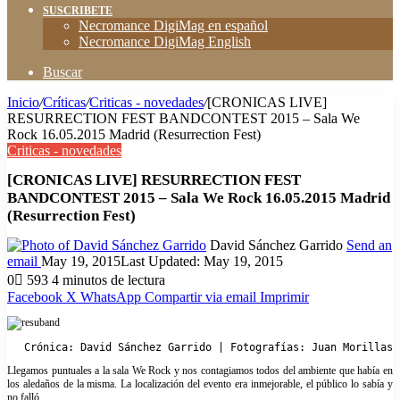
SUSCRIBETE
Necromance DigiMag en español
Necromance DigiMag English
Buscar
Inicio
/
Críticas
/
Criticas - novedades
/
[CRONICAS LIVE]
RESURRECTION FEST BANDCONTEST 2015 – Sala We
Rock 16.05.2015 Madrid (Resurrection Fest)
Criticas - novedades
[CRONICAS LIVE] RESURRECTION FEST
BANDCONTEST 2015 – Sala We Rock 16.05.2015 Madrid
(Resurrection Fest)
David Sánchez Garrido
Send an
email
May 19, 2015
Last Updated: May 19, 2015
0
593
4 minutos de lectura
Facebook
X
WhatsApp
Compartir via email
Imprimir
Crónica: David Sánchez Garrido | Fotografías: Juan Morillas
Llegamos puntuales a la sala We Rock y nos contagiamos todos del ambiente que había en
los aledaños de la misma. La localización del evento era inmejorable, el público lo sabía y
no falló.