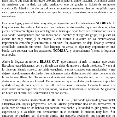
tiene mucho que decir en un futuro próximo en el panorama internacional. Una buena banda
de metalcore que ha dado un salto cualitativo enorme gracias al fichaje de su nuevo
vocalista Rui Martins. Lo dieron todo en el escenario, conectaron bien con un público que
en su gran mayoría era la primera vez que les veía, y presentaron una candidatura muy
consistente.
En cuarto lugar, y con el listón muy alto, le llegó el turno a los valencianos
NODRIZA
. Y
lo que hicieron fue subir el listón aún más. Incluso me atrevo a decir que más de uno de los
jueces derramaron alguna que otra lágrima al tener que dejar fuera del Resurrection Fest a
esta banda. Acompañados por dos lonas con el nombre y el logo del grupo, su puesta en
escena fue muy buena, y el cantante Víctor estuvo a la altura de las circunstancias
imprimiendo emoción y sentimiento a su voz. En ocasiones se dejó llevar y terminó
arrodillado cantando sus temas. Este lenguaje no verbal es algo muy importante en una
banda para conectar con los asistentes;
NODRIZA
, y especialmente Víctor, lo lograron
esta noche.
Ahora le llegaba su turno a
BLAZE OUT
, que vinieron ni más ni menos que desde
Barcelona para deleitarnos con su thrash con dejes de groove y death melódico. Y vaya si
lo hicieron. Siendo sincero, no había escuchado a estos chavales con anterioridad, y me
dejaron absolutamente alucinado. Probablemente todos disfrutamos del mejor concierto de
la noche con Blaze Out. Todos musicalmente estuvieron sobresalientes, pero si hay que
destacar a uno, destaco a Gerard. Debo reconocer que resultaba prácticamente imposible
quitarle el ojo de encima, en lo más alto del escenario cantando, tocando la guitarra y
disfrutando como el que más, y es que todos, no solo él, bordaron su actuación. Se ganaron
un hueco en el cartel del Resurrection Fest con creces.
Y finalmente llegaba el momento de
ACID PROJECT
, una banda gallega de groove metal
alternativo con toques progresivos. Los de Orense presentaron una de las alternativas al
estilo core de otras de las bandas que tocaron esta noche, y la verdad es que gracias a su
experiencia y a las tablas que demostraron en el escenario lo hicieron muy bien. Sin
embargo, se quedaron sin el premio gordo, una pequeña desilusión que seguro que no