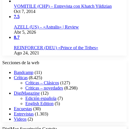
VOMITILE (CHP) – Entrevista con Khatch Yildizian
Oct 7, 2014
7.5
AZELL (US) – «Astralis» | Review
Abr 5, 2026
8.7
REINFORCER (DEU) «Prince of the Tribes»
Ago 24, 2021
Secciones de la web
Bandcamp
(11)
Críticas
(8.425)
Críticas – Clásicos
(127)
Criticas – novedades
(8.298)
DigiMagazine
(12)
Edición española
(7)
English Edition
(5)
Encuestas
(30)
Entrevistas
(1.303)
Videos
(2)
DigiMag Suscripción Gratuita