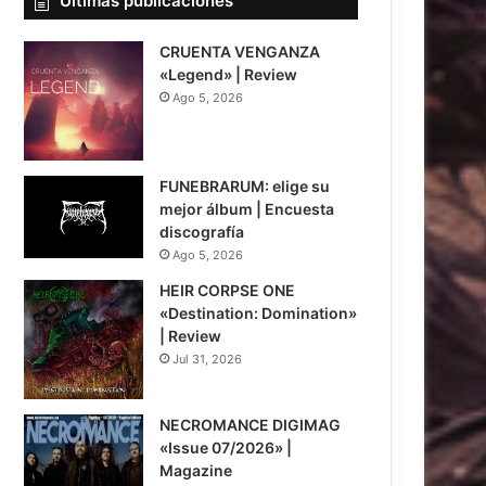
Últimas publicaciones
CRUENTA VENGANZA
«Legend» | Review
Ago 5, 2026
7
FUNEBRARUM: elige su
mejor álbum | Encuesta
discografía
Ago 5, 2026
HEIR CORPSE ONE
«Destination: Domination»
| Review
Jul 31, 2026
8
NECROMANCE DIGIMAG
«Issue 07/2026» |
Magazine