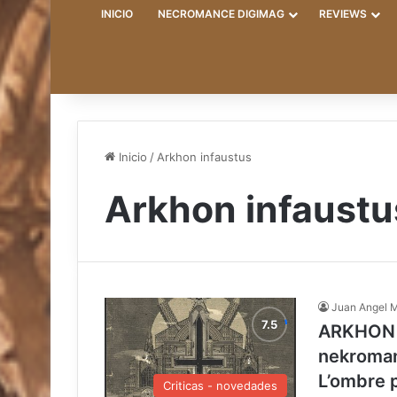
INICIO
NECROMANCE DIGIMAG
REVIEWS
Inicio
/
Arkhon infaustus
Arkhon infaustu
Juan Angel 
ARKHON 
nekroman
L’ombre 
Criticas - novedades