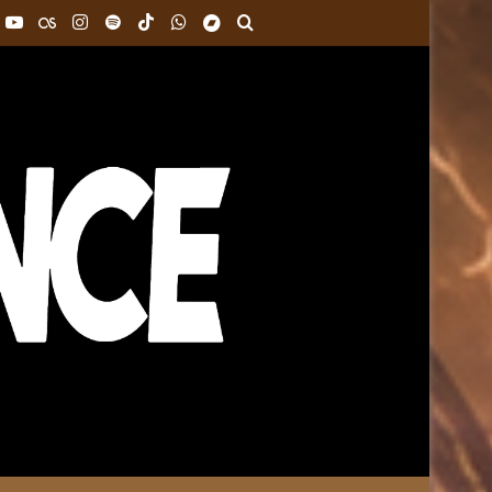
k
interest
YouTube
Last.FM
Instagram
Spotify
TikTok
WhatsApp
Bandcamp
Buscar