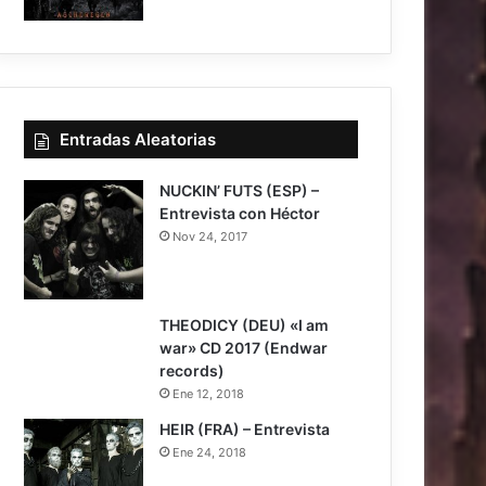
7.5
Entradas Aleatorias
NUCKIN’ FUTS (ESP) –
Entrevista con Héctor
Nov 24, 2017
7.5
THEODICY (DEU) «I am
war» CD 2017 (Endwar
records)
Ene 12, 2018
HEIR (FRA) – Entrevista
Ene 24, 2018