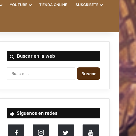
YOUTUBE
TIENDA ONLINE
SUSCRIBETE
Buscar en la web
B
u
s
c
a
r
:
Síguenos en redes