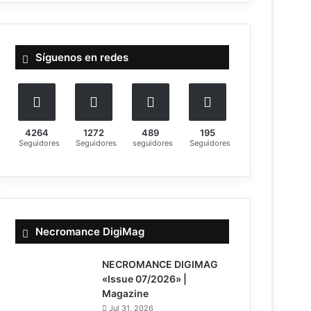
c
a
r
:
Síguenos en redes
4264
1272
489
195
Seguidores
Seguidores
seguidores
Seguidores
Necromance DigiMag
NECROMANCE DIGIMAG
«Issue 07/2026» |
Magazine
Jul 31, 2026