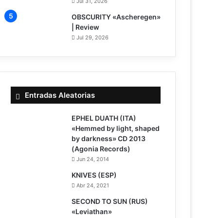
Jul 31, 2026
7.5
OBSCURITY «Ascheregen»
| Review
Jul 29, 2026
Entradas Aleatorias
7.5
EPHEL DUATH (ITA)
«Hemmed by light, shaped
by darkness» CD 2013
(Agonia Records)
Jun 24, 2014
KNIVES (ESP)
Abr 24, 2021
8.5
SECOND TO SUN (RUS)
«Leviathan»