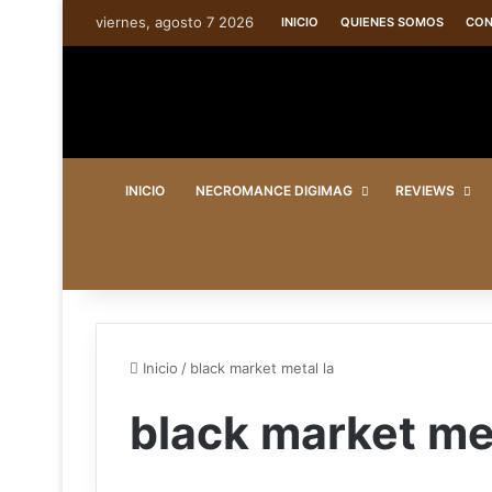
viernes, agosto 7 2026
INICIO
QUIENES SOMOS
CON
INICIO
NECROMANCE DIGIMAG
REVIEWS
Inicio
/
black market metal la
black market met