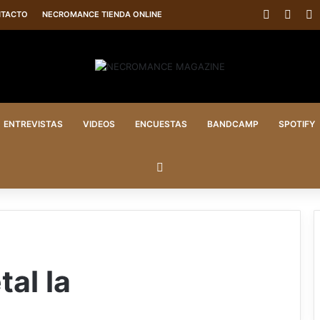
Faceboo
X
P
TACTO
NECROMANCE TIENDA ONLINE
ENTREVISTAS
VIDEOS
ENCUESTAS
BANDCAMP
SPOTIFY
Buscar
al la