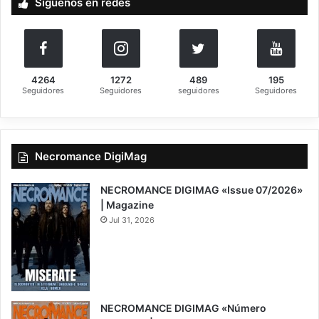
Síguenos en redes
r
:
4264
1272
489
195
Seguidores
Seguidores
seguidores
Seguidores
Necromance DigiMag
NECROMANCE DIGIMAG «Issue 07/2026»
| Magazine
Jul 31, 2026
NECROMANCE DIGIMAG «Número