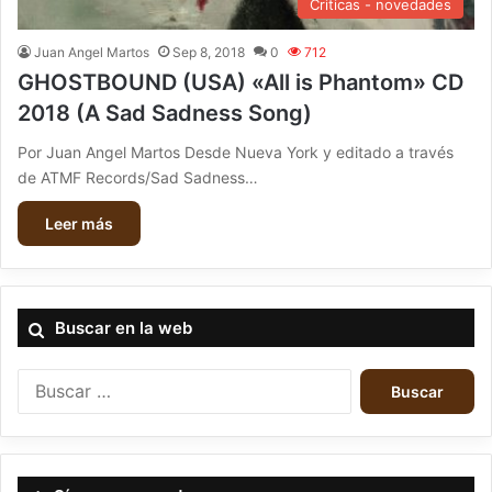
Criticas - novedades
Juan Angel Martos
Sep 8, 2018
0
712
GHOSTBOUND (USA) «All is Phantom» CD
2018 (A Sad Sadness Song)
Por Juan Angel Martos Desde Nueva York y editado a través
de ATMF Records/Sad Sadness…
Leer más
Buscar en la web
B
u
s
c
a