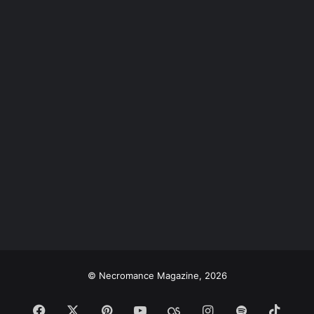
© Necromance Magazine, 2026
Facebook
X
Pinterest
YouTube
Last.FM
Instagram
Spotify
TikT