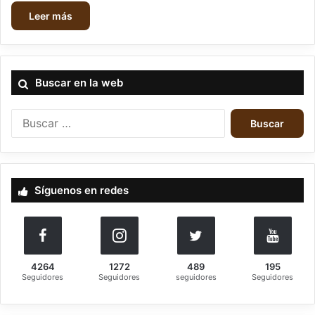
Leer más
Buscar en la web
B
u
s
c
a
Síguenos en redes
r
:
4264
1272
489
195
Seguidores
Seguidores
seguidores
Seguidores