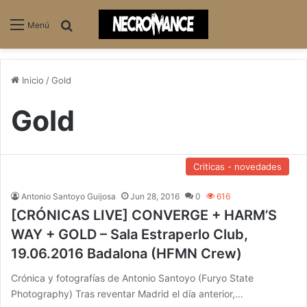
Buscar
Menú
Inicio
/
Gold
Gold
Criticas - novedades
Antonio Santoyo Guijosa
Jun 28, 2016
0
616
[CRÓNICAS LIVE] CONVERGE + HARM’S
WAY + GOLD – Sala Estraperlo Club,
19.06.2016 Badalona (HFMN Crew)
Crónica y fotografías de Antonio Santoyo (Furyo State
Photography) Tras reventar Madrid el día anterior,…