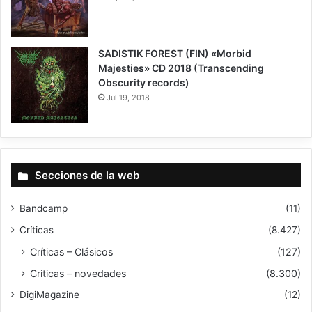
8.5
SADISTIK FOREST (FIN) «Morbid
Majesties» CD 2018 (Transcending
Obscurity records)
Jul 19, 2018
7
Secciones de la web
Bandcamp
(11)
Críticas
(8.427)
Críticas – Clásicos
(127)
Criticas – novedades
(8.300)
DigiMagazine
(12)