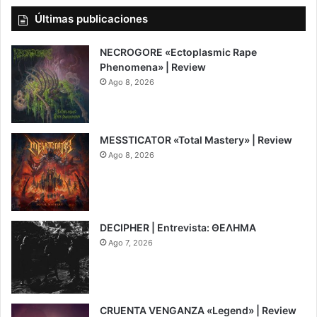
Últimas publicaciones
NECROGORE «Ectoplasmic Rape
Phenomena» | Review
Ago 8, 2026
7.5
MESSTICATOR «Total Mastery» | Review
Ago 8, 2026
6.5
DECIPHER | Entrevista: ΘΕΛΗΜΑ
Ago 7, 2026
CRUENTA VENGANZA «Legend» | Review