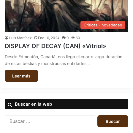
Criticas - novedades
Luis Martínez
Ene 16, 2024
0
60
DISPLAY OF DECAY (CAN) «Vitriol»
Desde Edmontón, Canadá, nos llega el cuarto larga duración
de estas bestias y monstruosas entidades…
Leer más
Buscar en la web
B
u
s