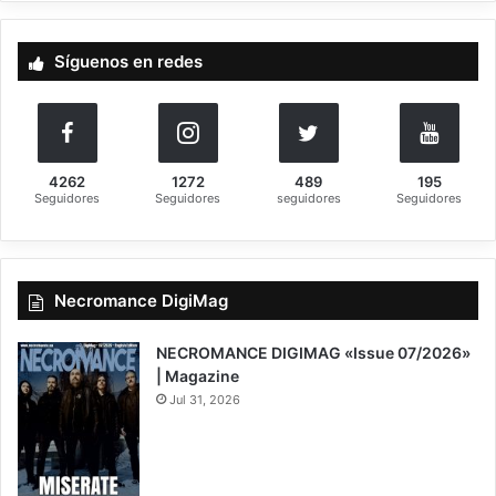
c
a
Síguenos en redes
r
:
4262
1272
489
195
Seguidores
Seguidores
seguidores
Seguidores
Necromance DigiMag
NECROMANCE DIGIMAG «Issue 07/2026»
| Magazine
Jul 31, 2026