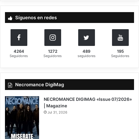
c
a
Síguenos en redes
r
:
4264
1272
489
195
Seguidores
Seguidores
seguidores
Seguidores
Necromance DigiMag
NECROMANCE DIGIMAG «Issue 07/2026»
| Magazine
Jul 31, 2026