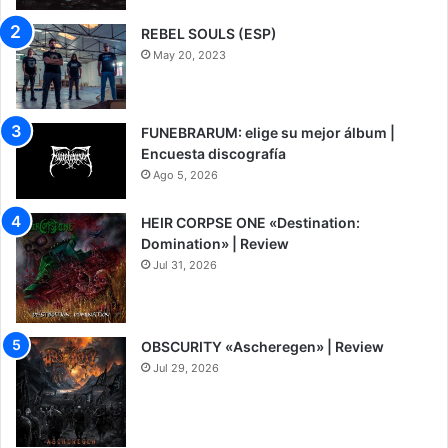
REBEL SOULS (ESP)
May 20, 2023
FUNEBRARUM: elige su mejor álbum |
Encuesta discografía
Ago 5, 2026
HEIR CORPSE ONE «Destination:
Domination» | Review
Jul 31, 2026
8
OBSCURITY «Ascheregen» | Review
Jul 29, 2026
7.5