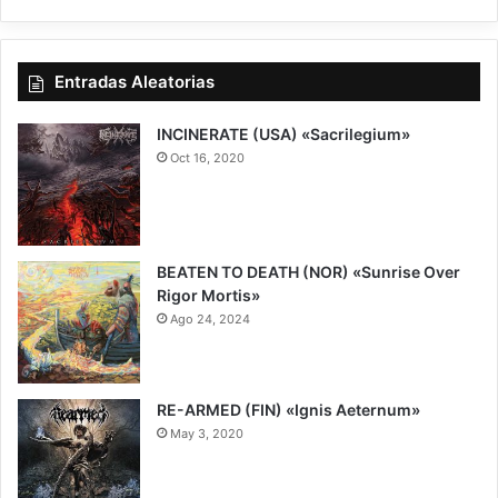
Entradas Aleatorias
INCINERATE (USA) «Sacrilegium»
Oct 16, 2020
9
BEATEN TO DEATH (NOR) «Sunrise Over
Rigor Mortis»
Ago 24, 2024
7.5
RE-ARMED (FIN) «Ignis Aeternum»
May 3, 2020