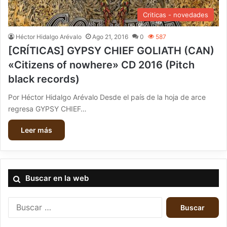
Criticas - novedades
Héctor Hidalgo Arévalo
Ago 21, 2016
0
587
[CRÍTICAS] GYPSY CHIEF GOLIATH (CAN)
«Citizens of nowhere» CD 2016 (Pitch
black records)
Por Héctor Hidalgo Arévalo Desde el país de la hoja de arce
regresa GYPSY CHIEF…
Leer más
Buscar en la web
B
u
s