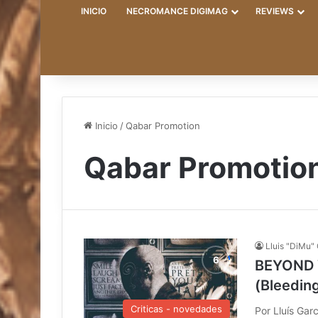
INICIO
NECROMANCE DIGIMAG
REVIEWS
Inicio
/
Qabar Promotion
Qabar Promotio
Lluis "DiMu"
BEYOND 
(Bleedin
Criticas - novedades
Por Lluís Gar