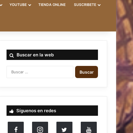
YOUTUBE
TIENDA ONLINE
SUSCRIBETE
Buscar en la web
B
u
s
c
a
r
:
Síguenos en redes