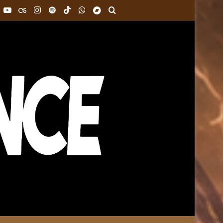
k
interest
YouTube
Last.FM
Instagram
Spotify
TikTok
WhatsApp
Bandcamp
Buscar