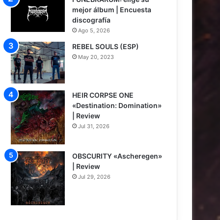
mejor álbum | Encuesta
discografía
Ago 5, 2026
REBEL SOULS (ESP)
May 20, 2023
HEIR CORPSE ONE
«Destination: Domination»
| Review
Jul 31, 2026
8
OBSCURITY «Ascheregen»
| Review
Jul 29, 2026
7.5