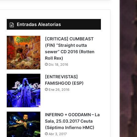
Entradas Aleatorias
[CRITICAS] CUMBEAST
(FIN) “Straight outta
sewer” CD 2016 (Rotten
Roll Rex)
Dic 18, 2016
[ENTREVISTAS]
FAMISHGOD (ESP)
Ene 26, 2016
INFERNO + GODDAMN – La
Sala, 25.03.2017 Ceuta
(Séptimo Infierno HMC)
Abr 3, 2017