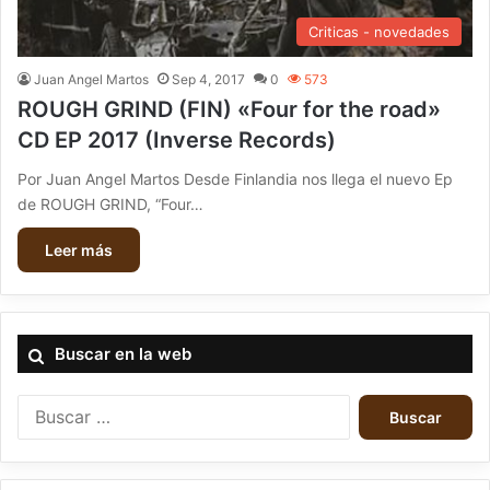
Criticas - novedades
Juan Angel Martos
Sep 4, 2017
0
573
ROUGH GRIND (FIN) «Four for the road»
CD EP 2017 (Inverse Records)
Por Juan Angel Martos Desde Finlandia nos llega el nuevo Ep
de ROUGH GRIND, “Four…
Leer más
Buscar en la web
B
u
s
c