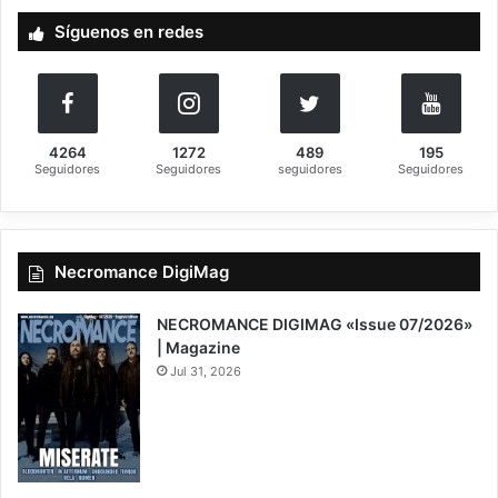
a
Síguenos en redes
r
:
4264
1272
489
195
Seguidores
Seguidores
seguidores
Seguidores
Necromance DigiMag
NECROMANCE DIGIMAG «Issue 07/2026»
| Magazine
Jul 31, 2026