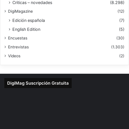
Criticas – novedades
(8.298)
DigiMagazine
(12)
Edición española
(7)
English Edition
(5)
Encuestas
(30)
Entrevistas
(1.303)
Videos
(2)
DigiMag Suscripción Gratuita