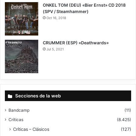
ONKEL TOM (DEU) «Bier Ernst» CD 2018
(SPV / Steamhammer)
Oct 16, 2018
6
CRUMMER (ESP) «Deathwards»
Jul 5, 2021
7
Secciones de la web
Bandcamp
(11)
Críticas
(8.425)
Críticas – Clásicos
(127)