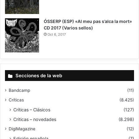
8
ÓSSERP (ESP) «Al meu pas s’alca la mort»
CD 2017 (Varios sellos)
Oct 6, 2017
8.5
Secciones de la web
Bandcamp
(11)
Críticas
(8.425)
Críticas – Clásicos
(127)
Criticas – novedades
(8.298)
DigiMagazine
(12)
Edición española
(7)