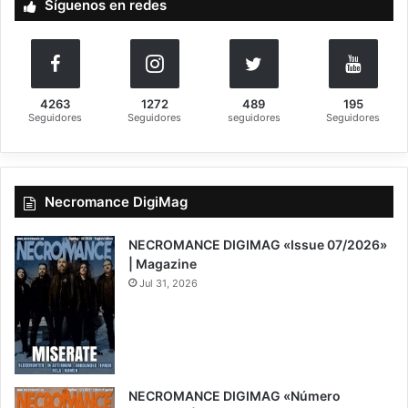
Síguenos en redes
r
:
4263
1272
489
195
Seguidores
Seguidores
seguidores
Seguidores
Necromance DigiMag
NECROMANCE DIGIMAG «Issue 07/2026»
| Magazine
Jul 31, 2026
NECROMANCE DIGIMAG «Número