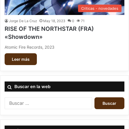
Criticas - novedades
Jorge De La Cruz
May 18, 2023
0
71
RISE OF THE NORTHSTAR (FRA)
«Showdown»
Atomic Fire Records, 2023
Leer más
Buscar en la web
B
u
s
c
a