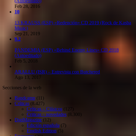
(Autoeditado)
Feb 28, 2016
10
13 KRAUSS (ESP) «Redención» CD 2019 (Rock de Kasba
Music)
Sep 21, 2019
9.2
PANDEMIA (ESP) «Behind Enemy Lines» CD 2018
(Autoeditado)
Feb 5, 2018
ARALLU (ISR) – Entrevista con Butchered
Ago 13, 2017
Secciones de la web
Bandcamp
(11)
Críticas
(8.427)
Críticas – Clásicos
(127)
Criticas – novedades
(8.300)
DigiMagazine
(12)
Edición española
(7)
English Edition
(5)