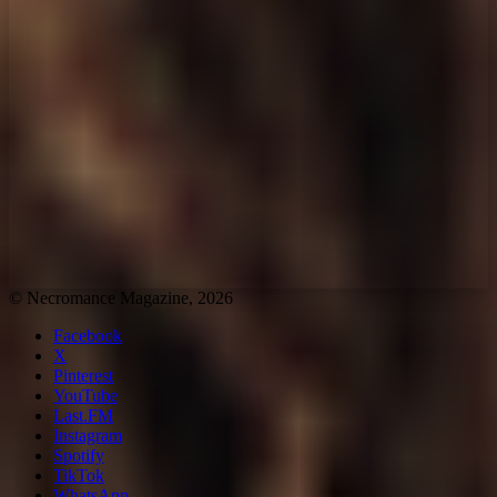
© Necromance Magazine, 2026
Facebook
X
Pinterest
YouTube
Last.FM
Instagram
Spotify
TikTok
WhatsApp