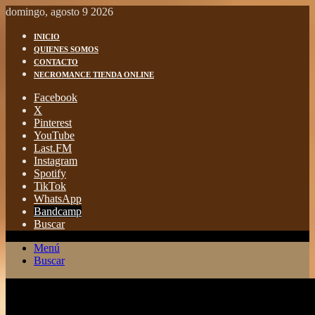
domingo, agosto 9 2026
INICIO
QUIENES SOMOS
CONTACTO
NECROMANCE TIENDA ONLINE
Facebook
X
Pinterest
YouTube
Last.FM
Instagram
Spotify
TikTok
WhatsApp
Bandcamp
Buscar
Menú
Buscar