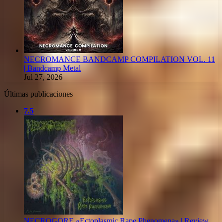
NECROMANCE BANDCAMP COMPILATION VOL. 11
| Bandcamp Metal
Jul 27, 2026
Últimas publicaciones
7.5
NECROGORE «Ectoplasmic Rape Phenomena» | Review