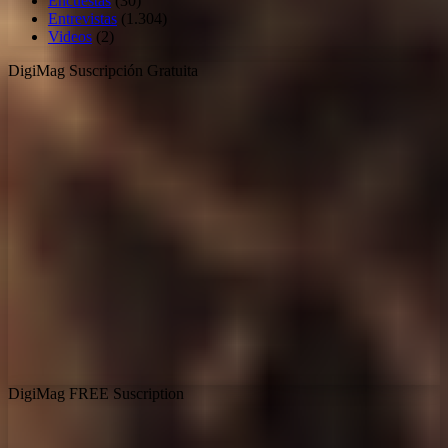
Encuestas
(30)
Entrevistas
(1.304)
Videos
(2)
DigiMag Suscripción Gratuita
DigiMag FREE Suscription