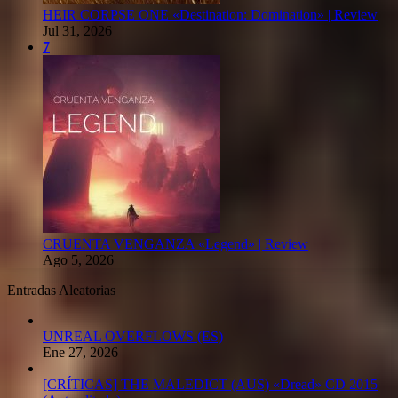
HEIR CORPSE ONE «Destination: Domination» | Review
Jul 31, 2026
7
CRUENTA VENGANZA «Legend» | Review
Ago 5, 2026
Entradas Aleatorias
UNREAL OVERFLOWS (ES)
Ene 27, 2026
[CRÍTICAS] THE MALEDICT (AUS) «Dread» CD 2015