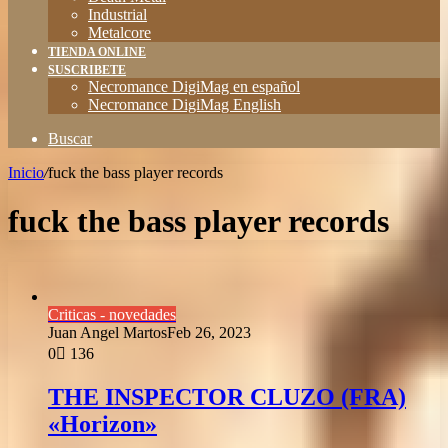
Industrial
Metalcore
TIENDA ONLINE
SUSCRIBETE
Necromance DigiMag en español
Necromance DigiMag English
Buscar
Inicio
/
fuck the bass player records
fuck the bass player records
Criticas - novedades
Juan Angel Martos
Feb 26, 2023
0
136
THE INSPECTOR CLUZO (FRA)
«Horizon»