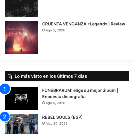
CRUENTA VENGANZA «Legend» | Review
Ago 5, 2026
7
Lo más visto en los últimos 7 días
FUNEBRARUM: elige su mejor álbum |
Encuesta discografía
Ago 5, 2026
REBEL SOULS (ESP)
May 20, 2023