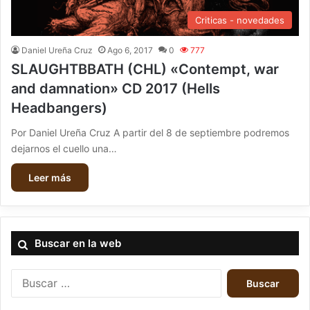
Criticas - novedades
Daniel Ureña Cruz
Ago 6, 2017
0
777
SLAUGHTBBATH (CHL) «Contempt, war
and damnation» CD 2017 (Hells
Headbangers)
Por Daniel Ureña Cruz A partir del 8 de septiembre podremos
dejarnos el cuello una…
Leer más
Buscar en la web
B
u
s