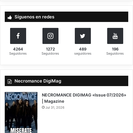
c
a
Síguenos en redes
r
:
4264
1272
489
196
Seguidores
Seguidores
seguidores
Seguidores
Necromance DigiMag
NECROMANCE DIGIMAG «Issue 07/2026»
| Magazine
Jul 31, 2026