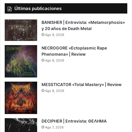
Últimas publicaciones
BANISHER | Entrevista: «Metamorphosis»
y 20 años de Death Metal
Ago 9, 2026
NECROGORE «Ectoplasmic Rape
Phenomena» | Review
Ago 8, 2026
7.5
MESSTICATOR «Total Mastery» | Review
Ago 8, 2026
6.5
DECIPHER | Entrevista: ΘΕΛΗΜΑ
Ago 7, 2026