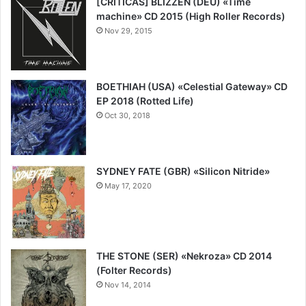
[CRÍTICAS] BLIZZEN (DEU) «Time
machine» CD 2015 (High Roller Records)
Nov 29, 2015
BOETHIAH (USA) «Celestial Gateway» CD
EP 2018 (Rotted Life)
Oct 30, 2018
6
SYDNEY FATE (GBR) «Silicon Nitride»
May 17, 2020
7
THE STONE (SER) «Nekroza» CD 2014
(Folter Records)
Nov 14, 2014