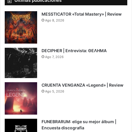
Últimas publicaciones
MESSTICATOR «Total Mastery» | Review
Ago 8, 2026
6.5
DECIPHER | Entrevista: ΘΕΛΗΜΑ
Ago 7, 2026
CRUENTA VENGANZA «Legend» | Review
Ago 5, 2026
7
FUNEBRARUM: elige su mejor álbum |
Encuesta discografía