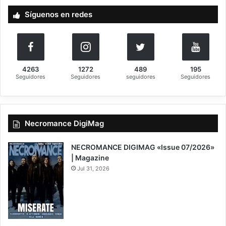
a
Síguenos en redes
r
:
4263
1272
489
195
Seguidores
Seguidores
seguidores
Seguidores
Necromance DigiMag
NECROMANCE DIGIMAG «Issue 07/2026»
| Magazine
Jul 31, 2026