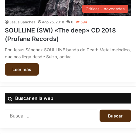
Criticas - novedades
Jesus Sanchez
Ago 25, 2018
0
594
SOULLINE (SWI) «The deep» CD 2018
(Profane Records)
Por Jesús Sánchez SOULLINE banda de Death Metal melódico,
que nos llega desde Suiza, activa…
Leer más
Buscar en la web
B
u
s
c