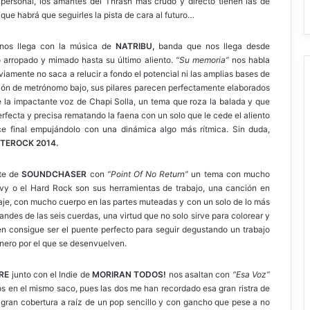
 personal, los amantes del Thrash más crudo y directo tienen las de
ue habrá que seguirles la pista de cara al futuro…
, nos llega con la música de
NATRIBU,
banda que nos llega desde
 arropado y mimado hasta su último aliento.
“Su memoria”
nos habla
viamente no saca a relucir a fondo el potencial ni las amplias bases de
ión de metrónomo bajo, sus pilares parecen perfectamente elaborados
de la impactante voz de Chapi Solla, un tema que roza la balada y que
ecta y precisa rematando la faena con un solo que le cede el aliento
e final empujándolo con una dinámica algo más rítmica. Sin duda,
ETEROCK 2014.
nte de
SOUNDCHASER
con
“Point Of No Return”
un tema con mucho
vy o el Hard Rock son sus herramientas de trabajo, una canción en
taje, con mucho cuerpo en las partes muteadas y con un solo de lo más
andes de las seis cuerdas, una virtud que no solo sirve para colorear y
n consigue ser el puente perfecto para seguir degustando un trabajo
género por el que se desenvuelven.
RRE
junto con el Indie de
MORIRAN TODOS!
nos asaltan con
“Esa Voz”
 en el mismo saco, pues las dos me han recordado esa gran ristra de
 gran cobertura a raíz de un pop sencillo y con gancho que pese a no