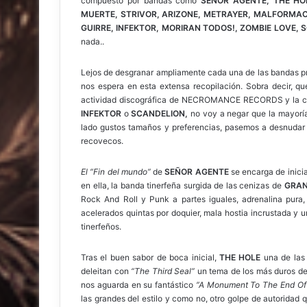
compuesto por bandas como
SEÑOR AGENTE, THE HO
MUERTE, STRIVOR, ARIZONE, METRAYER, MALFORMAC
GUIRRE, INFEKTOR, MORIRAN TODOS!, ZOMBIE LOVE, 
nada..
Lejos de desgranar ampliamente cada una de las bandas pr
nos espera en esta extensa recopilación. Sobra decir, 
actividad discográfica de NECROMANCE RECORDS y la cual
INFEKTOR
o
SCANDELION,
no voy a negar que la mayoría 
lado gustos tamaños y preferencias, pasemos a desnudar e
recovecos.
El
“Fin del mundo”
de
SEÑOR AGENTE
se encarga de inicia
en ella, la banda tinerfeña surgida de las cenizas de
GRAN
Rock And Roll y Punk a partes iguales, adrenalina pura, l
acelerados quintas por doquier, mala hostia incrustada y 
tinerfeños.
Tras el buen sabor de boca inicial,
THE HOLE
una de las 
deleitan con
“The Third Seal”
un tema de los más duros del
nos aguarda en su fantástico
“A Monument To The End Of
las grandes del estilo y como no, otro golpe de autoridad