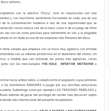
o disco señores…
opilatorio con la adictiva
“Dizzy”,
rock en mayúsculas con una
corantes y con muchísimo sentimiento incrustado en cada una de sus
n de la contaminación moderna a raíz de una expresividad que se
imantación voces música van de la mano como si de un juego de niños
 en dar con las notas precisas para mantenerte en vilo y la elogiable
sultado es sin duda es una de las sorpresas más fibrilares del disco.
n tema variado que empieza con un inicio muy agresivo con entrada
uminándose con su máxima pirotécnica en el desenlace del mismo. Un
ncia a medida que van entrando las partes más agresivas, voces
o junto con los mencionados
THE HOLE
, I
NFEKTOR
,
METRAYER
o
inclina hacia ambos lados, a caballo entre el pop/punk cuyas primeras
o los mismísimos RAMONES a juzgar por sus sencillas estructuras
a escudería Subterfuge como por ejemplo LOS FRESONES REBELDES y
Rusia además de gozar del privilegio de vender más discos en Japón
la banda más internacional del presente recopilatorio.
a de la mano de grupos como
ABUELA MUERTE o MALFORMACIONES