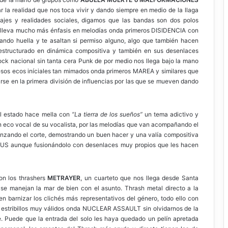
 la realidad que nos toca vivir y dando siempre en medio de la llaga
sajes y realidades sociales, digamos que las bandas son dos polos
S
lleva mucho más énfasis en melodías onda primeros DISIDENCIA con
ejando huella y te asaltan si permiso alguno, algo que también hacen
tructurado en dinámica compositiva y también en sus desenlaces
Rock nacional sin tanta cera Punk de por medio nos llega bajo la mano
 esos ecos iníciales tan mimados onda primeros MAREA y similares que
rse en la primera división de influencias por las que se mueven dando
el estado hace mella con
“La tierra de los sueños”
un tema adictivo y
 eco vocal de su vocalista, por las melodías que van acompañando el
anzando el corte, demostrando un buen hacer y una valía compositiva
OBUS aunque fusionándolo con desenlaces muy propios que les hacen
son los thrashers
METRAYER
, un cuarteto que nos llega desde Santa
se manejan la mar de bien con el asunto. Thrash metal directo a la
n barnizar los clichés más representativos del género, todo ello con
estribillos muy válidos onda NUCLEAR ASSAULT sin olvidarnos de la
 Puede que la entrada del solo les haya quedado un pelín apretada