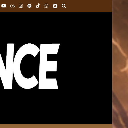
k
interest
YouTube
Last.FM
Instagram
Spotify
TikTok
WhatsApp
Bandcamp
Buscar