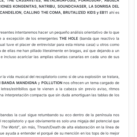
LE, THE CASSAVETES, METALMORFOSIS, PORNOSURF, ABUELA
IONES KONGENITAS, NATRIBU, SOUNDCHASER, LA SONRISA DEL
SCANDELION, CALLING THE COMA, BRUTALIZED KIDS y EB11
ahí es
esentes intentaremos hacer un pequeño análisis orientativo de lo que
que a excepción de los emergentes
THE HOLE
(banda que reactivo la
 tuve el placer de entrevistar para esta misma casa) u otros como
de ellas me han pillado literalmente en bragas, así que dejando a un
 incluso acariciar las amplias siluetas canarias en cada uno de sus
r la vida musical del recopilatorio como si de una explosión se tratara,
 BANDA MANDIGNA
y
POLLUTION
nos ofrecen un tema cargado de
etras/estribillos que te vienen a la cabeza sin previo aviso, ritmos
una interpretación compacta que sin duda amortiguan las tablas de los
bandas la cual sigue retumbando su eco dentro de la península nos
 recopilatorio y que obviamente es solo una migaja del potencial que
 The World”
, sin más, Thrash/Death de alta elaboración en la línea de
 que ayuda a entender el porqué de su mención en los tops de lo mejor