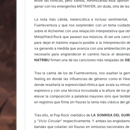
entre las rítmicas, pero vamos, minimizando esta opinión
ganar con los emergentes METRAYER, sin duda, otra de las q
La nota más cálida, melancólica e incluso sentimental
Fuerteventura y que nos sorprenden con un tema cuidado
sobre el Alzheimer con una relajación interpretativa que ob
Metal/Hard Rock que pasean sus músicos. Al ser una canc
para dejar el máximo espacio posible a la interpretación 
va ganando a medida que avanza con una ambientación perf
necesario para engrandecer el camino hacia el desenlac
NATRIBU
firman una de las canciones más relajadas de
SI
Tras la calma de los de Fuerteventura, nos asaltan la ge
feeling en donde las influencias de géneros como el Hea
donde resaltaría la expresividad rítmica que avala su minu
expresivo y con una técnica incrustada a la altura de los gr
elevar la composición a palabras mayores sino que tambié
en registros que firma sin fisuras la rama más clásica del 
Tras ello, el Pop Rock melódico de
LA SONRISA DEL GUI
y
“Vicio Circular”
respectivamente. Y ambas las englobamos
bandas que colarían sin fisuras en emisoras nacionales de