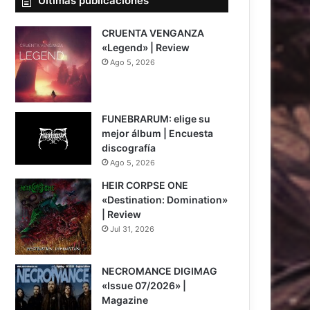
Últimas publicaciones
CRUENTA VENGANZA
«Legend» | Review
Ago 5, 2026
7
FUNEBRARUM: elige su
mejor álbum | Encuesta
discografía
Ago 5, 2026
HEIR CORPSE ONE
«Destination: Domination»
| Review
Jul 31, 2026
8
NECROMANCE DIGIMAG
«Issue 07/2026» |
Magazine