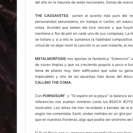
del año en la mayoría de webs nacionales. Ganas de nuev
THE CASSAVETES
ponen el acento más puro del rec
personalidad abrumadora, sin trampa ni cartón, sin edul
notas. Acordes que beben del rock sincero y que huye
mantiene a flor de piel en cada uno de sus compases. La 
se tratara y si a ello le sumamos la habilidad compositiva
virtud de no dejar morir la canción ni un solo instante, el re
METALMORFOSIS
nos aportan la fantástica
“Sobrevivir”
u
de voces limpias y que va creciendo poquito a poco e il
tema de pilares muy bien edificados que sube su gana
impecables y otra de las apuestas más duras del disc
CALLING THE COMA.
Con
PORNOSURF
y
“Te espero en la playa”
la balanza se 
referencias nos asaltan nombres como los BEACH BOYS 
musicales. Las letras me han recordado a bandas de l
según me comentaba Santi, andan metidos en un gira por 
que en nuestras fronteras, algo que podría ser sinónimo de 
El Punk/Rock con su mensaje más reivindicativo nos lleg