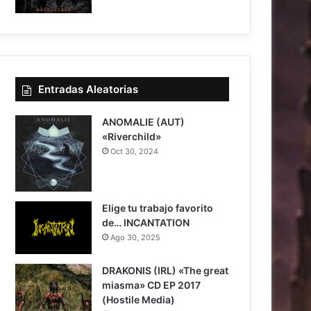
7.5
Entradas Aleatorias
ANOMALIE (AUT)
«Riverchild»
Oct 30, 2024
7.2
Elige tu trabajo favorito
de… INCANTATION
Ago 30, 2025
DRAKONIS (IRL) «The great
miasma» CD EP 2017
(Hostile Media)