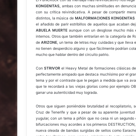
KONGENITAS,
ambas con muchas similitudes en denunciar
con su crítica reivindicativa. A pesar de compartir men
distintos, la música de
MALFORMACIONES KONGENITA
el añadido de parir estribillos de aquellos que acaban d
ABUELA MUERTE
aunque con un desglose mucho más es
internos. Otros que también entrarían en la categoría de 
de
ARIZONE
, un tema de letras muy cuidadas y que lleva
no tienen desperdicio alguno y que fácilmente podrían cola
mucho que hablar dentro del circuito patrio.
Con
STRIVOR
el Heavy Metal de formaciones clásicas d
perfectamente arropado que destaca muchísimo por el gran
tema y por el contraste que le pegan a medida que va av
que te recordará a las viejas glorias como por ejemplo 
ganar una autenticidad muy lograda.
Otros que siguen poniéndole brutalidad al recopilatorio, 
Cruz de Tenerife y que a pesar de su aparente juventud 
yugular, con un tema a piñón que no cesa ni un segundo e
bifurcaciones muy acordes a los primeros DESTRUCTION, 
nueva oleada de bandas surgidas de sellos como Earache.