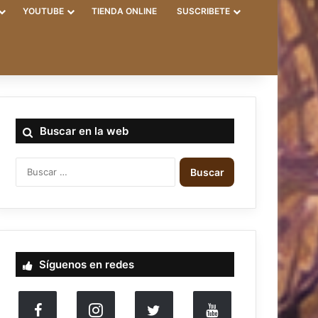
YOUTUBE
TIENDA ONLINE
SUSCRIBETE
Buscar en la web
B
u
s
c
a
r
:
Síguenos en redes