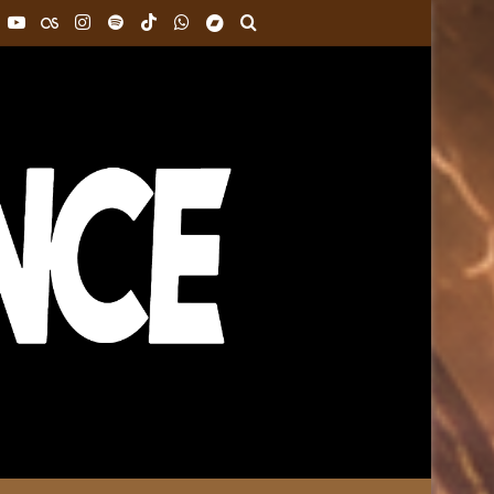
k
interest
YouTube
Last.FM
Instagram
Spotify
TikTok
WhatsApp
Bandcamp
Buscar