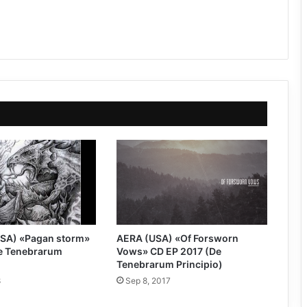
SA) «Pagan storm»
AERA (USA) «Of Forsworn
e Tenebrarum
Vows» CD EP 2017 (De
Tenebrarum Principio)
8
Sep 8, 2017