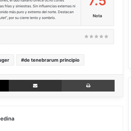
7.5
ones, el dúo italiano ofrece ocho cortes
as frías y siniestras. Sin influencias externas ni
sonido más puro y extremo del norte. Destacan
Nota
tet”, por su cierre lento y sombrío.
uger
de tenebrarum principio
X
Compartir via email
Imprimir
medina