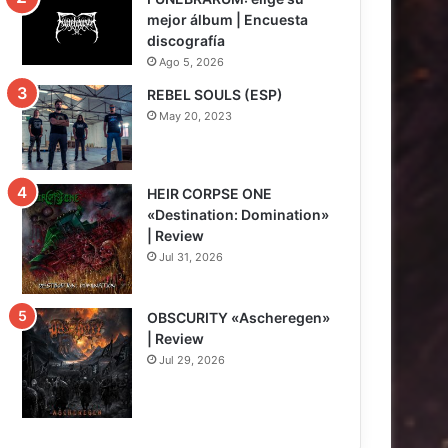
mejor álbum | Encuesta
discografía
Ago 5, 2026
REBEL SOULS (ESP)
May 20, 2023
HEIR CORPSE ONE
«Destination: Domination»
| Review
Jul 31, 2026
8
OBSCURITY «Ascheregen»
| Review
Jul 29, 2026
7.5