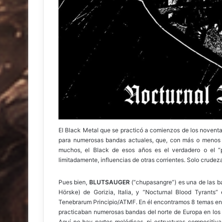
El Black Metal que se practicó a comienzos de los novent
para numerosas bandas actuales, que, con más o menos ac
muchos, el Black de esos años es el verdadero o el “p
limitadamente, influencias de otras corrientes. Solo crudez
Pues bien,
BLUTSAUGER
(“chupasangre”) es una de las b
Hörske) de Gorizia, Italia, y “Nocturnal Blood Tyrants”
Tenebrarum Principio/ATMF. En él encontramos 8 temas en 
practicaban numerosas bandas del norte de Europa en los
Aquí no hay partes melódicas, ni estructuras compositiv