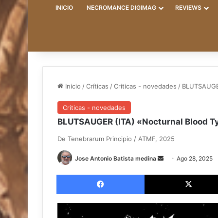
INICIO
NECROMANCE DIGIMAG
REVIEWS
Inicio
/
Críticas
/
Criticas - novedades
/
BLUTSAUGER
Criticas - novedades
BLUTSAUGER (ITA) «Nocturnal Blood T
De Tenebrarum Principio / ATMF, 2025
Send
Jose Antonio Batista medina
Ago 28, 2025
an
Facebook
email