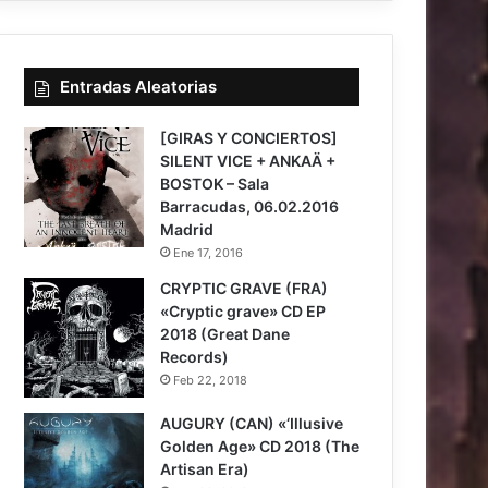
Entradas Aleatorias
[GIRAS Y CONCIERTOS]
SILENT VICE + ANKAÄ +
BOSTOK – Sala
Barracudas, 06.02.2016
Madrid
Ene 17, 2016
CRYPTIC GRAVE (FRA)
«Cryptic grave» CD EP
2018 (Great Dane
Records)
Feb 22, 2018
8
AUGURY (CAN) «‘Illusive
Golden Age» CD 2018 (The
Artisan Era)