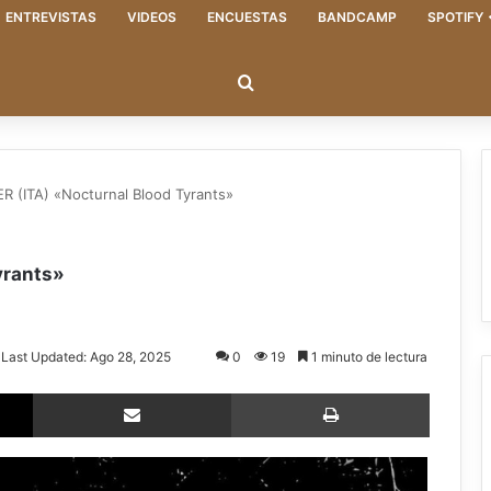
ENTREVISTAS
VIDEOS
ENCUESTAS
BANDCAMP
SPOTIFY
Buscar
 (ITA) «Nocturnal Blood Tyrants»
yrants»
Last Updated: Ago 28, 2025
0
19
1 minuto de lectura
X
Compartir via email
Imprimir