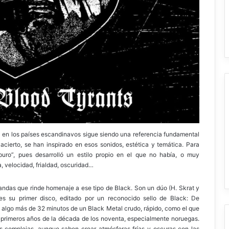
a en los países escandinavos sigue siendo una referencia fundamental
ierto, se han inspirado en esos sonidos, estética y temática. Para
uro”, pues desarrolló un estilo propio en el que no había, o muy
a, velocidad, frialdad, oscuridad…
andas que rinde homenaje a ese tipo de Black. Son un dúo (H. Skrat y
 es su primer disco, editado por un reconocido sello de Black: De
algo más de 32 minutos de un Black Metal crudo, rápido, como el que
 primeros años de la década de los noventa, especialmente noruegas.
as complejas, aunque saben crear atmósferas frías y oscuras con las