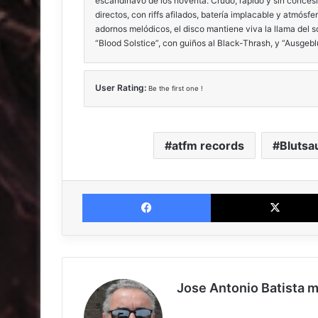
escandinavo de los noventa. Crudo, rápido y sin concesi
directos, con riffs afilados, batería implacable y atmósfer
adornos melódicos, el disco mantiene viva la llama del 
“Blood Solstice”, con guiños al Black-Thrash, y “Ausgeblu
User Rating:
Be the first one !
atfm records
Blutsa
Facebook
Jose Antonio Batista 