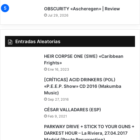
7.5
OBSCURITY «Ascheregen» | Review
Jul 29, 2026
Entradas Aleatorias
7
HEIR CORPSE ONE (SWE) «Caribbean
Frights»
Ene 16, 2023
[CRÍTICAS] ACID DRINKERS (POL)
«P.E.E.P. Show» CD 2016 (Makumba
Music)
Sep 27, 2016
CÉSAR VALLADARES (ESP)
Feb 9, 2021
PARKWAY DRIVE + STICK TO YOUR GUNS +
DARKEST HOUR – La Riviera, 27.04.2017
Madrid (Route Resurrection)