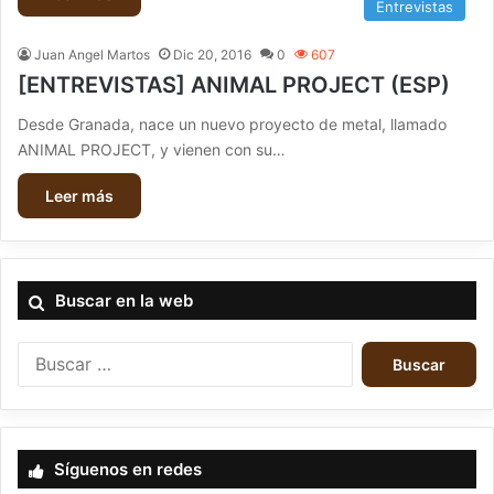
Entrevistas
Juan Angel Martos
Dic 20, 2016
0
607
[ENTREVISTAS] ANIMAL PROJECT (ESP)
Desde Granada, nace un nuevo proyecto de metal, llamado
ANIMAL PROJECT, y vienen con su…
Leer más
Buscar en la web
B
u
s
c
a
Síguenos en redes
r
: