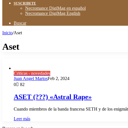
SUSCRIBETE
Necromance DigiMag en español
Necromance DigiMag English
Buscar
Inicio
/
Aset
Aset
Criticas - novedades
Juan Angel Martos
Feb 2, 2024
0
82
ASET (???) «Astral Rape»
Cuando miembros de la banda francesa SETH y de los enigmáti
Leer más