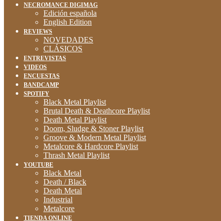
NECROMANCE DIGIMAG
Edición española
English Edition
REVIEWS
NOVEDADES
CLÁSICOS
ENTREVISTAS
VIDEOS
ENCUESTAS
BANDCAMP
SPOTIFY
Black Metal Playlist
Brutal Death & Deathcore Playlist
Death Metal Playlist
Doom, Sludge & Stoner Playlist
Groove & Modern Metal Playlist
Metalcore & Hardcore Playlist
Thrash Metal Playlist
YOUTUBE
Black Metal
Death / Black
Death Metal
Industrial
Metalcore
TIENDA ONLINE