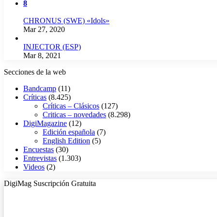
8
CHRONUS (SWE) «Idols»
Mar 27, 2020
INJECTOR (ESP)
Mar 8, 2021
Secciones de la web
Bandcamp
(11)
Críticas
(8.425)
Críticas – Clásicos
(127)
Criticas – novedades
(8.298)
DigiMagazine
(12)
Edición española
(7)
English Edition
(5)
Encuestas
(30)
Entrevistas
(1.303)
Videos
(2)
DigiMag Suscripción Gratuita