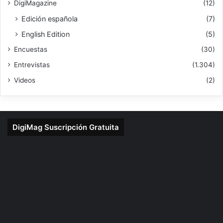
DigiMagazine
(12)
Edición española
(7)
English Edition
(5)
Encuestas
(30)
Entrevistas
(1.304)
Videos
(2)
DigiMag Suscripción Gratuita