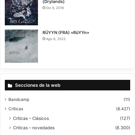
(Drylands)
Dic 6, 2018
8
RÜYYN (FRA) «RüYYn»
Ago 6, 2022
8.5
Secciones de la web
Bandcamp
(11)
Críticas
(8.427)
Críticas – Clásicos
(127)
Criticas – novedades
(8.300)