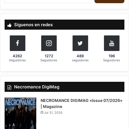
u
s
c
a
Síguenos en redes
r
:
4262
1272
489
196
Seguidores
Seguidores
seguidores
Seguidores
Necromance DigiMag
NECROMANCE DIGIMAG «Issue 07/2026»
| Magazine
Jul 31, 2026