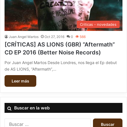
Criticas - novedades
Juan Angel Martos
Oct 27, 2016
0
566
[CRÍTICAS] AS LIONS (GBR) “Aftermath”
CD EP 2016 (Better Noise Records)
Por Juan Angel Martos Desde Londres, nos llega el Ep debut
de AS LIONS, “Aftermath”,…
Leer más
Buscar en la web
B