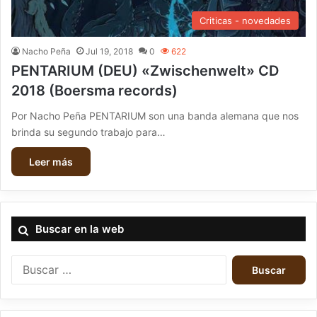
Criticas - novedades
Nacho Peña
Jul 19, 2018
0
622
PENTARIUM (DEU) «Zwischenwelt» CD
2018 (Boersma records)
Por Nacho Peña PENTARIUM son una banda alemana que nos
brinda su segundo trabajo para…
Leer más
Buscar en la web
B
u
s
c