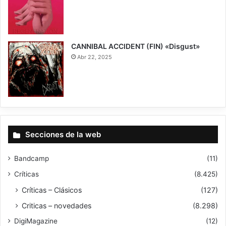
9.5
CANNIBAL ACCIDENT (FIN) «Disgust»
Abr 22, 2025
8
Secciones de la web
Bandcamp
(11)
Críticas
(8.425)
Críticas – Clásicos
(127)
Criticas – novedades
(8.298)
DigiMagazine
(12)