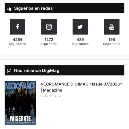
a
Síguenos en redes
r
:
4264
1272
489
195
Seguidores
Seguidores
seguidores
Seguidores
Necromance DigiMag
NECROMANCE DIGIMAG «Issue 07/2026»
| Magazine
Jul 31, 2026