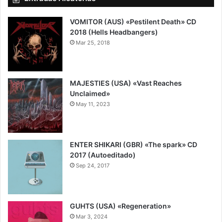
VOMITOR (AUS) «Pestilent Death» CD
2018 (Hells Headbangers)
Mar 25, 2018
7.5
MAJESTIES (USA) «Vast Reaches
Unclaimed»
May 11, 2023
7.5
ENTER SHIKARI (GBR) «The spark» CD
2017 (Autoeditado)
Sep 24, 2017
8.5
GUHTS (USA) «Regeneration»
Mar 3, 2024