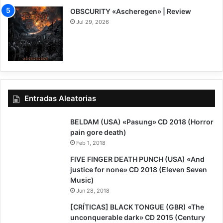
OBSCURITY «Ascheregen» | Review
Jul 29, 2026
7.5
Entradas Aleatorias
8
BELDAM (USA) «Pasung» CD 2018 (Horror
pain gore death)
Feb 1, 2018
7.5
FIVE FINGER DEATH PUNCH (USA) «And
justice for none» CD 2018 (Eleven Seven
Music)
Jun 28, 2018
[CRÍTICAS] BLACK TONGUE (GBR) «The
unconquerable dark» CD 2015 (Century