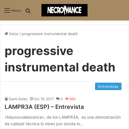
Buscar
Menú
Inicio
/
progressive instrumental death
progressive
instrumental death
Entrevistas
Santi Gzlez
Oct 19, 2017
0
666
LAMPR3A (ESP) – Entrevista
«Neurocoalescence», de los LAMPR3A, es una demostración
de calidad técnica lo mires por donde lo…