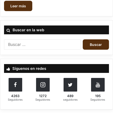
Leer más
Buscar en la web
B
u
s
c
a
Síguenos en redes
r
:
4263
1272
489
195
Seguidores
Seguidores
seguidores
Seguidores