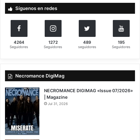
a
Síguenos en redes
r
:
4264
1272
489
195
Seguidores
Seguidores
seguidores
Seguidores
Necromance DigiMag
NECROMANCE DIGIMAG «Issue 07/2026»
| Magazine
Jul 31, 2026