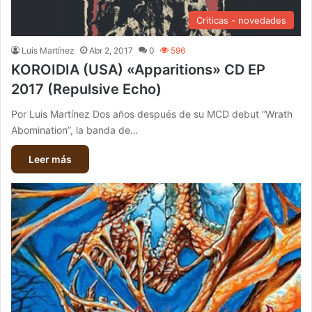
Criticas - novedades
Luis Martínez
Abr 2, 2017
0
596
KOROIDIA (USA) «Apparitions» CD EP
2017 (Repulsive Echo)
Por Luis Martínez Dos años después de su MCD debut “Wrath
Abomination”, la banda de…
Leer más