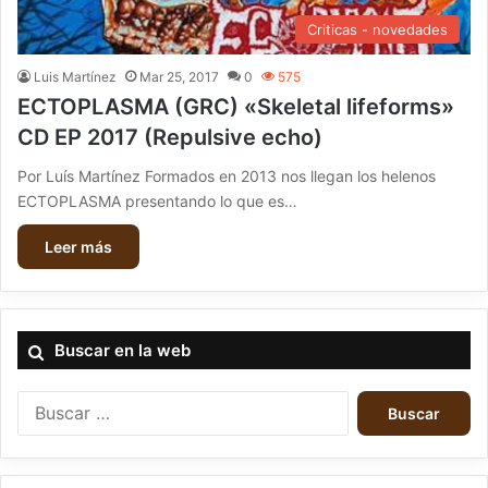
Criticas - novedades
Luis Martínez
Mar 25, 2017
0
575
ECTOPLASMA (GRC) «Skeletal lifeforms»
CD EP 2017 (Repulsive echo)
Por Luís Martínez Formados en 2013 nos llegan los helenos
ECTOPLASMA presentando lo que es…
Leer más
Buscar en la web
B
u
s
c