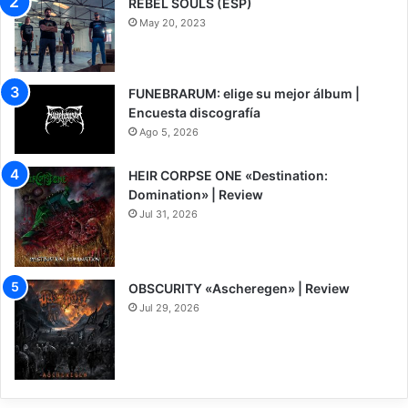
REBEL SOULS (ESP)
May 20, 2023
FUNEBRARUM: elige su mejor álbum |
Encuesta discografía
Ago 5, 2026
HEIR CORPSE ONE «Destination:
Domination» | Review
Jul 31, 2026
8
OBSCURITY «Ascheregen» | Review
Jul 29, 2026
7.5