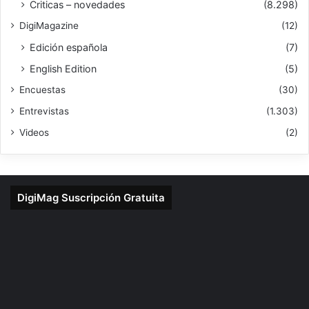
Criticas – novedades
(8.298)
DigiMagazine
(12)
Edición española
(7)
English Edition
(5)
Encuestas
(30)
Entrevistas
(1.303)
Videos
(2)
DigiMag Suscripción Gratuita