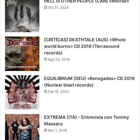
HELL IS OTHER PEOPLE (CAN) «Moirae»
Oct 31, 2024
8.7
[CRÍTÍCAS] DEATHTALE (AUS) «Whole
world burns» CD 2016 (Terrasound
records)
Ago 25, 2016
EQUILIBRIUM (DEU) «Renegades» CD 2019
(Nuclear blast records)
Feb 18, 2020
8
EXTREMA (ITA) – Entrevista con Tommy
Massara
Nov 1, 2019