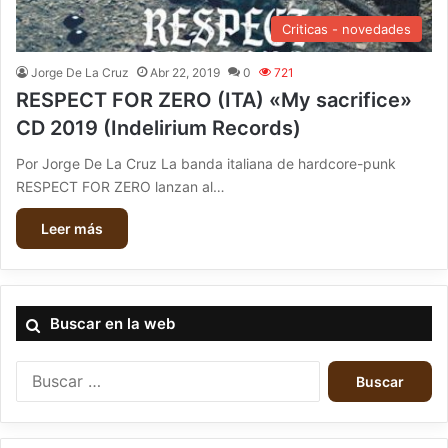
Criticas - novedades
Jorge De La Cruz
Abr 22, 2019
0
721
RESPECT FOR ZERO (ITA) «My sacrifice»
CD 2019 (Indelirium Records)
Por Jorge De La Cruz La banda italiana de hardcore-punk
RESPECT FOR ZERO lanzan al…
Leer más
Buscar en la web
B
u
s
c