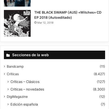
THE BLACK SWAMP (AUS) «Witches» CD
EP 2018 (Autoeditado)
Mar 12, 2018
9
Secciones de la web
Bandcamp
(11)
Críticas
(8.427)
Críticas – Clásicos
(127)
Criticas – novedades
(8.300)
DigiMagazine
(12)
Edición española
(7)