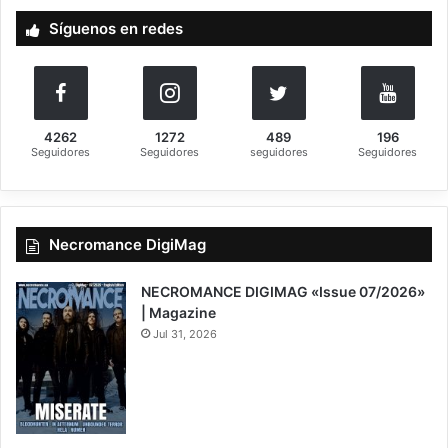
a
Síguenos en redes
r
:
4262
1272
489
196
Seguidores
Seguidores
seguidores
Seguidores
Necromance DigiMag
NECROMANCE DIGIMAG «Issue 07/2026»
| Magazine
Jul 31, 2026