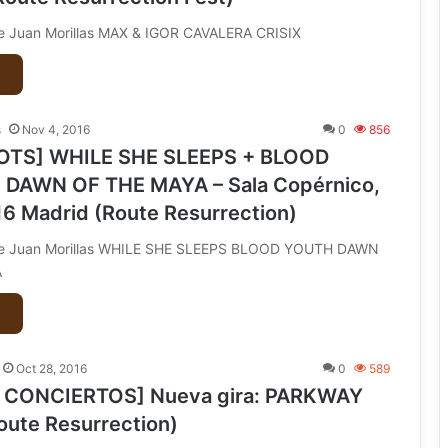
de Juan Morillas MAX & IGOR CAVALERA CRISIX
s
Nov 4, 2016
0
856
HOTS] WHILE SHE SLEEPS + BLOOD
 DAWN OF THE MAYA – Sala Copérnico,
16 Madrid (Route Resurrection)
 de Juan Morillas WHILE SHE SLEEPS BLOOD YOUTH DAWN
A
Oct 28, 2016
0
589
Y CONCIERTOS] Nueva gira: PARKWAY
oute Resurrection)