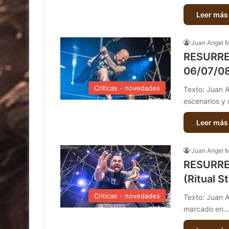
Leer más
Juan Angel 
RESURREC
06/07/08
Criticas - novedades
Texto: Juan A
escenarios y
Leer más
Juan Angel 
RESURREC
(Ritual S
Criticas - novedades
Texto: Juan An
marcado en