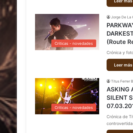
Leer más
Jorge De La 
PARKWAY
DARKEST 
(Route R
Criticas - novedades
Crónica y fot
Leer más
Titus Ferrer 
ASKING 
SILENT S
07.03.20
Criticas - novedades
Crónica de Ti
controvertid