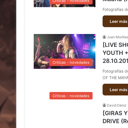
Criticas - novedades
Fotografías 
Leer más
Juan Morilla
[LIVE S
YOUTH +
28.10.20
Criticas - novedades
Fotografías
OF THE MAY
Leer más
Criticas - novedades
David Déniz
[GIRAS 
DRIVE (R