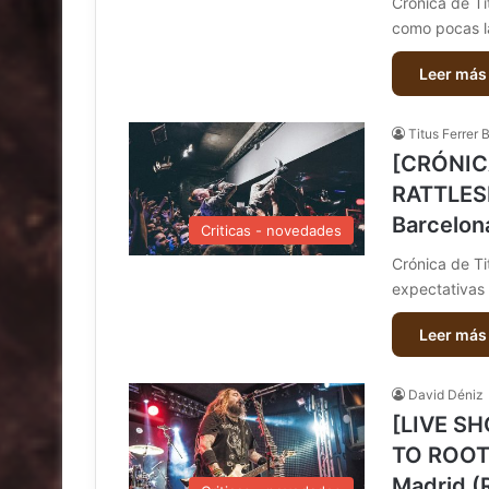
Crónica de Ti
como pocas 
Leer más
Titus Ferrer 
[CRÓNIC
RATTLESN
Barcelon
Criticas - novedades
Crónica de Ti
expectativas
Leer más
David Déniz
[LIVE S
TO ROOTS
Madrid (