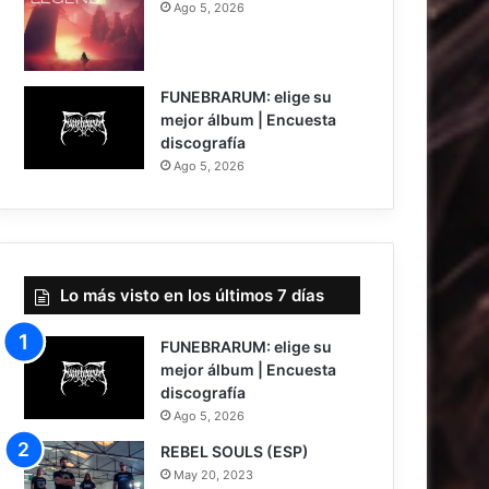
Ago 5, 2026
7
FUNEBRARUM: elige su
mejor álbum | Encuesta
discografía
Ago 5, 2026
Lo más visto en los últimos 7 días
FUNEBRARUM: elige su
mejor álbum | Encuesta
discografía
Ago 5, 2026
REBEL SOULS (ESP)
May 20, 2023