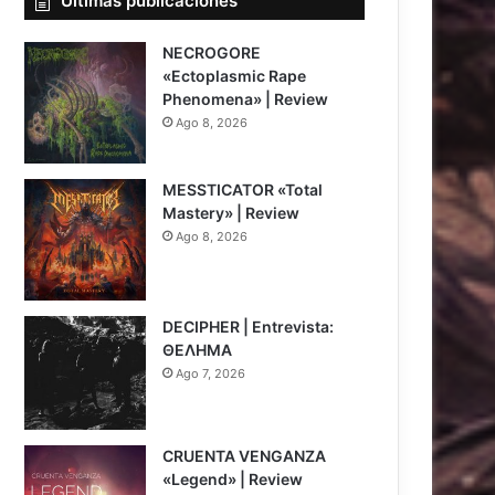
Últimas publicaciones
NECROGORE
«Ectoplasmic Rape
Phenomena» | Review
Ago 8, 2026
7.5
MESSTICATOR «Total
Mastery» | Review
Ago 8, 2026
6.5
DECIPHER | Entrevista:
ΘΕΛΗΜΑ
Ago 7, 2026
CRUENTA VENGANZA
«Legend» | Review