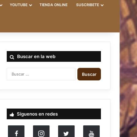
YOUTUBE
TIENDA ONLINE
SUSCRIBETE
Buscar en la web
B
u
s
c
a
r
:
Síguenos en redes