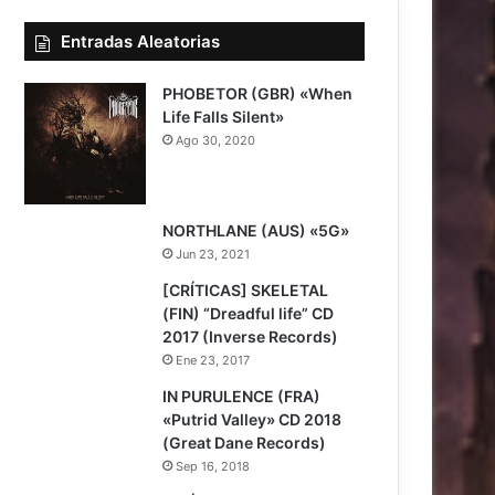
Entradas Aleatorias
PHOBETOR (GBR) «When
Life Falls Silent»
Ago 30, 2020
7
7
NORTHLANE (AUS) «5G»
Jun 23, 2021
[CRÍTICAS] SKELETAL
(FIN) “Dreadful life” CD
2017 (Inverse Records)
Ene 23, 2017
7
IN PURULENCE (FRA)
«Putrid Valley» CD 2018
(Great Dane Records)
Sep 16, 2018