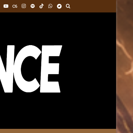
ok
Pinterest
YouTube
Last.FM
Instagram
Spotify
TikTok
WhatsApp
Bandcamp
Buscar