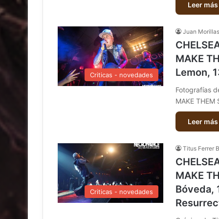
Leer más
Juan Morilla
CHELSEA
MAKE THE
Lemon, 1
Criticas - novedades
Fotografías
MAKE THEM S
Leer más
Titus Ferrer 
CHELSEA
MAKE THE
Bóveda, 
Criticas - novedades
Resurrec