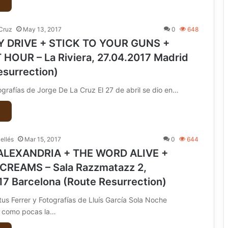
Cruz
May 13, 2017
0
648
 DRIVE + STICK TO YOUR GUNS +
HOUR – La Riviera, 27.04.2017 Madrid
esurrection)
ografías de Jorge De La Cruz El 27 de abril se dio en…
Bellés
Mar 15, 2017
0
644
ALEXANDRIA + THE WORD ALIVE +
CREAMS – Sala Razzmatazz 2,
17 Barcelona (Route Resurrection)
tus Ferrer y Fotografías de Lluís García Sola Noche
a como pocas la…