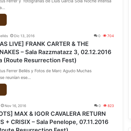
tus Ferrer y fotografías de Lluís García Sola Noche intensa
la…
Bellés
Dic 13, 2016
0
704
AS LIVE] FRANK CARTER & THE
AKES – Sala Razzmatazz 3, 02.12.2016
a (Route Resurrection Fest)
tus Ferrer Bellés y Fotos de Marc Agudo Muchas
 se reunían ese…
Nov 16, 2016
0
823
HOTS] MAX & IGOR CAVALERA RETURN
 + CRISIX – Sala Penelope, 07.11.2016
Route Resurrection Fest)