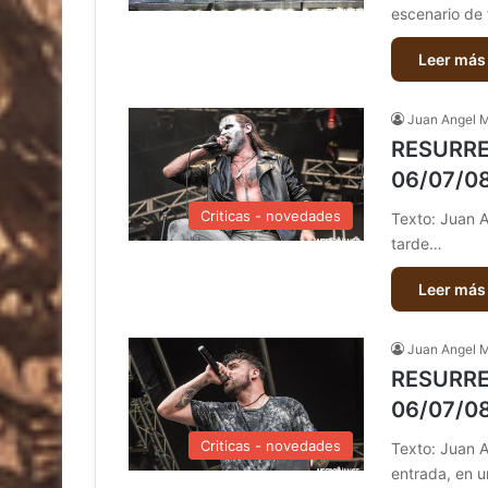
escenario de 
Leer más
Juan Angel 
RESURREC
06/07/08
Criticas - novedades
Texto: Juan An
tarde…
Leer más
Juan Angel 
RESURREC
06/07/08
Criticas - novedades
Texto: Juan A
entrada, en 