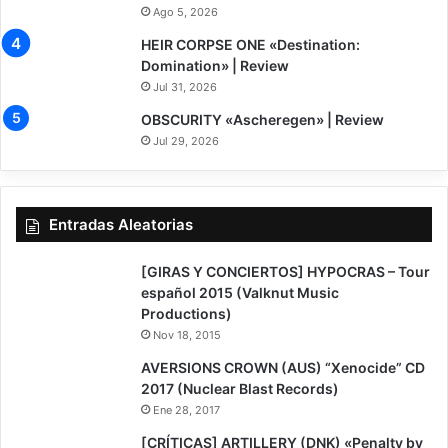
Ago 5, 2026
8
HEIR CORPSE ONE «Destination:
Domination» | Review
Jul 31, 2026
7.5
OBSCURITY «Ascheregen» | Review
Jul 29, 2026
Entradas Aleatorias
[GIRAS Y CONCIERTOS] HYPOCRAS – Tour
español 2015 (Valknut Music
Productions)
Nov 18, 2015
AVERSIONS CROWN (AUS) “Xenocide” CD
2017 (Nuclear Blast Records)
Ene 28, 2017
[CRÍTICAS] ARTILLERY (DNK) «Penalty by