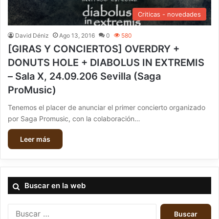
Criticas - novedades
David Déniz
Ago 13, 2016
0
580
[GIRAS Y CONCIERTOS] OVERDRY +
DONUTS HOLE + DIABOLUS IN EXTREMIS
– Sala X, 24.09.206 Sevilla (Saga
ProMusic)
Tenemos el placer de anunciar el primer concierto organizado
por Saga Promusic, con la colaboración…
Leer más
Buscar en la web
B