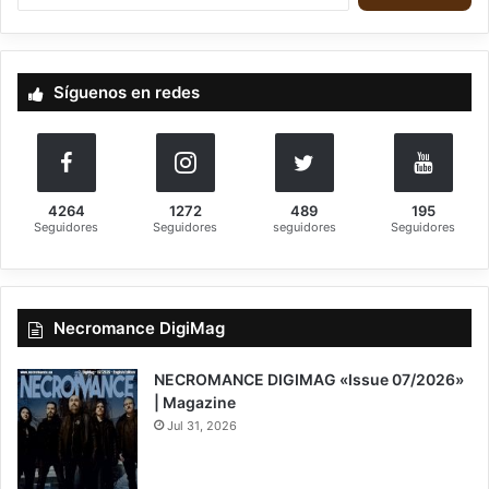
u
s
c
a
Síguenos en redes
r
:
4264
1272
489
195
Seguidores
Seguidores
seguidores
Seguidores
Necromance DigiMag
NECROMANCE DIGIMAG «Issue 07/2026»
| Magazine
Jul 31, 2026