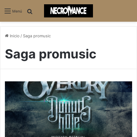
Buscar
Menú
Inicio
/
Saga promusic
Saga promusic