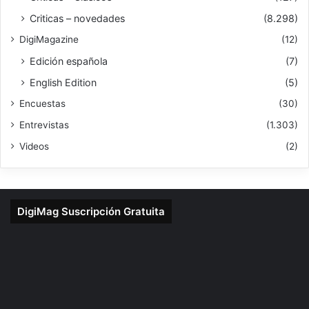
Criticas – novedades
(8.298)
DigiMagazine
(12)
Edición española
(7)
English Edition
(5)
Encuestas
(30)
Entrevistas
(1.303)
Videos
(2)
DigiMag Suscripción Gratuita