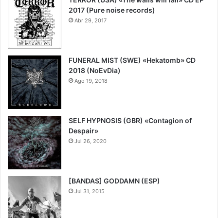
2017 (Pure noise records)
Abr 29, 2017
FUNERAL MIST (SWE) «Hekatomb» CD
2018 (NoEvDia)
Ago 19, 2018
9
SELF HYPNOSIS (GBR) «Contagion of
Despair»
Jul 26, 2020
9
[BANDAS] GODDAMN (ESP)
Jul 31, 2015