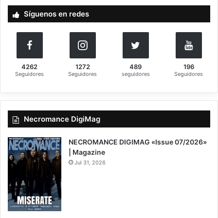
a
Síguenos en redes
r
:
4262
1272
489
196
Seguidores
Seguidores
seguidores
Seguidores
Necromance DigiMag
NECROMANCE DIGIMAG «Issue 07/2026»
| Magazine
Jul 31, 2026