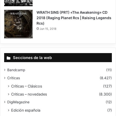
WRATH SINS (PRT) «The Awakening» CD
2018 (Raging Planet Rcs | Raising Legends
Rcs)
Jun 15, 2018
7.7
Secciones de la web
Bandcamp
(11)
Críticas
(8.427)
Críticas – Clásicos
(127)
Criticas – novedades
(8.300)
DigiMagazine
(12)
Edición española
(7)