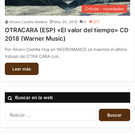
Criticas - novedades
Alvaro Castilla Medina
May 30, 2018
0
577
OTRACARA (ESP) «El valor del tiempo» CD
2018 (Warner Music)
Por Álvaro Castilla Hoy en NECROMANCE os traemos el último
trabajo de OTRA CARA con…
Leer más
Buscar en la web
B
u
s
c