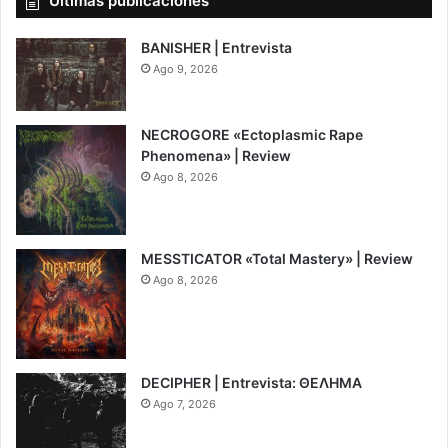
Últimas publicaciones
BANISHER | Entrevista
Ago 9, 2026
NECROGORE «Ectoplasmic Rape
Phenomena» | Review
Ago 8, 2026
7.5
MESSTICATOR «Total Mastery» | Review
Ago 8, 2026
6.5
DECIPHER | Entrevista: ΘΕΛΗΜΑ
Ago 7, 2026