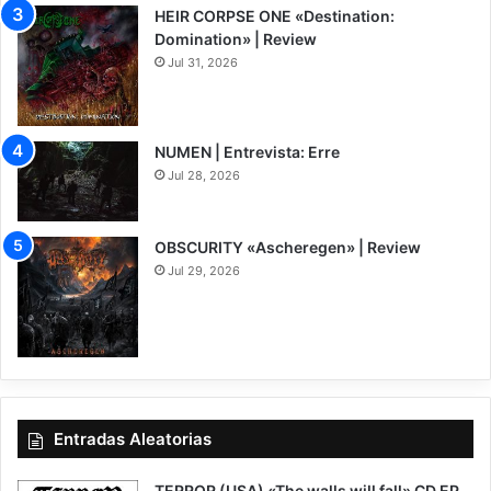
HEIR CORPSE ONE «Destination:
Domination» | Review
Jul 31, 2026
8
NUMEN | Entrevista: Erre
Jul 28, 2026
OBSCURITY «Ascheregen» | Review
Jul 29, 2026
7.5
Entradas Aleatorias
TERROR (USA) «The walls will fall» CD EP