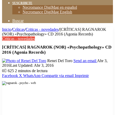
SUSCRIBETE
Necromance DigiMag en español
Necromance DigiMag English
Buscar
Inicio
/
Críticas
/
Criticas - novedades
/
[CRÍTICAS] RAGNAROK
(NOR) «Psychopathology» CD 2016 (Agonia Records)
Criticas - novedades
[CRÍTICAS] RAGNAROK (NOR) «Psychopathology» CD
2016 (Agonia Records)
Renei Del Toro
Send an email
Abr 3,
2016
Last Updated: Abr 3, 2016
0
625
2 minutos de lectura
Facebook
X
WhatsApp
Compartir via email
Imprimir