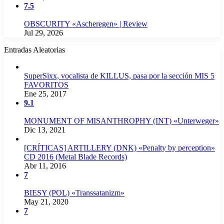
7.5
OBSCURITY «Ascheregen» | Review
Jul 29, 2026
Entradas Aleatorias
SuperSixx, vocalista de KILLUS, pasa por la sección MIS 5
FAVORITOS
Ene 25, 2017
9.1
MONUMENT OF MISANTHROPHY (INT) «Unterweger»
Dic 13, 2021
[CRÍTICAS] ARTILLERY (DNK) «Penalty by perception»
CD 2016 (Metal Blade Records)
Abr 11, 2016
7
BIESY (POL) «Transsatanizm»
May 21, 2020
7