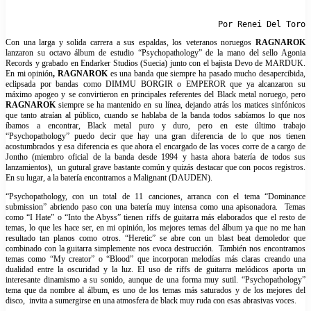
Por Renei Del Toro
Con una larga y solida carrera a sus espaldas, los veteranos noruegos
RAGNAROK
lanzaron su octavo álbum de estudio “Psychopathology” de la mano del sello Agonia
Records y grabado en Endarker Studios (Suecia) junto con el bajista Devo de MARDUK.
En mi opinión
, RAGNAROK
es una banda que siempre ha pasado mucho desapercibida,
eclipsada por bandas como DIMMU BORGIR o EMPEROR que ya alcanzaron su
máximo apogeo y se convirtieron en principales referentes del Black metal noruego, pero
RAGNAROK
siempre se ha mantenido en su línea, dejando atrás los matices sinfónicos
que tanto atraían al público, cuando se hablaba de la banda todos sabíamos lo que nos
íbamos a encontrar, Black metal puro y duro, pero en este último trabajo
“Psychopathology” puedo decir que hay una gran diferencia de lo que nos tienen
acostumbrados y esa diferencia es que ahora el encargado de las voces corre de a cargo de
Jontho (miembro oficial de la banda desde 1994 y hasta ahora batería de todos sus
lanzamientos), un gutural grave bastante común y quizás destacar que con pocos registros.
En su lugar, a la batería encontramos a Malignant (DAUDEN).
“Psychopathology, con un total de 11 canciones, arranca con el tema “Dominance
submission” abriendo paso con una batería muy intensa como una apisonadora. Temas
como “I Hate” o “Into the Abyss” tienen riffs de guitarra más elaborados que el resto de
temas, lo que les hace ser, en mi opinión, los mejores temas del álbum ya que no me han
resultado tan planos como otros. “Heretic” se abre con un blast beat demoledor que
combinado con la guitarra simplemente nos evoca destrucción. También nos encontramos
temas como “My creator” o “Blood” que incorporan melodías más claras creando una
dualidad entre la oscuridad y la luz. El uso de riffs de guitarra melódicos aporta un
interesante dinamismo a su sonido, aunque de una forma muy sutil. “Psychopathology”
tema que da nombre al álbum, es uno de los temas más saturados y de los mejores del
disco, invita a sumergirse en una atmosfera de black muy ruda con esas abrasivas voces.