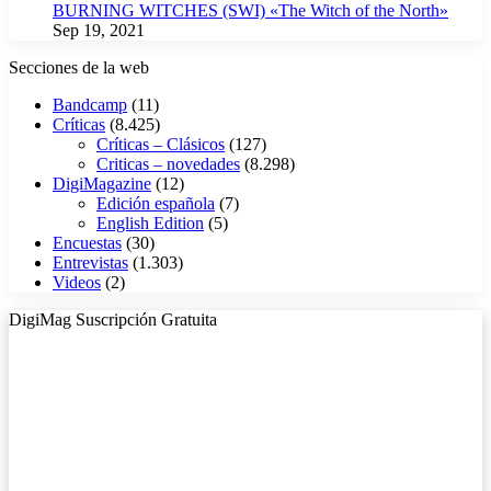
BURNING WITCHES (SWI) «The Witch of the North»
Sep 19, 2021
Secciones de la web
Bandcamp
(11)
Críticas
(8.425)
Críticas – Clásicos
(127)
Criticas – novedades
(8.298)
DigiMagazine
(12)
Edición española
(7)
English Edition
(5)
Encuestas
(30)
Entrevistas
(1.303)
Videos
(2)
DigiMag Suscripción Gratuita