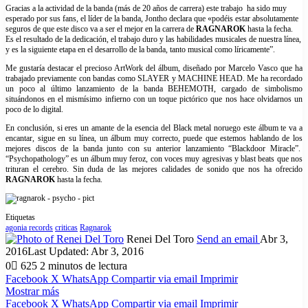
Gracias a la actividad de la banda (más de 20 años de carrera) este trabajo ha sido muy
esperado por sus fans, el líder de la banda, Jontho declara que «podéis estar absolutamente
seguros de que este disco va a ser el mejor en la carrera de
RAGNAROK
hasta la fecha.
Es el resultado de la dedicación, el trabajo duro y las habilidades musicales de nuestra línea,
y es la siguiente etapa en el desarrollo de la banda, tanto musical como líricamente”.
Me gustaría destacar el precioso ArtWork del álbum, diseñado por Marcelo Vasco que ha
trabajado previamente con bandas como SLAYER y MACHINE HEAD. Me ha recordado
un poco al último lanzamiento de la banda BEHEMOTH, cargado de simbolismo
situándonos en el mismísimo infierno con un toque pictórico que nos hace olvidarnos un
poco de lo digital.
En conclusión, si eres un amante de la esencia del Black metal noruego este álbum te va a
encantar, sigue en su línea, un álbum muy correcto, puede que estemos hablando de los
mejores discos de la banda junto con su anterior lanzamiento “Blackdoor Miracle”.
“Psychopathology” es un álbum muy feroz, con voces muy agresivas y blast beats que nos
trituran el cerebro. Sin duda de las mejores calidades de sonido que nos ha ofrecido
RAGNAROK
hasta la fecha.
Etiquetas
agonia records
criticas
Ragnarok
Renei Del Toro
Send an email
Abr 3,
2016
Last Updated: Abr 3, 2016
0
625
2 minutos de lectura
Facebook
X
WhatsApp
Compartir via email
Imprimir
Mostrar más
Facebook
X
WhatsApp
Compartir via email
Imprimir