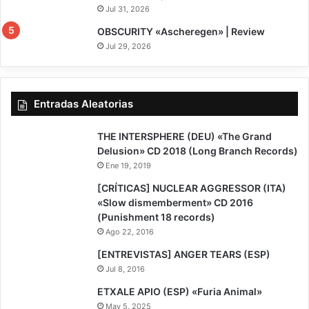
Jul 31, 2026
7.5
OBSCURITY «Ascheregen» | Review
Jul 29, 2026
Entradas Aleatorias
8
THE INTERSPHERE (DEU) «The Grand
Delusion» CD 2018 (Long Branch Records)
Ene 19, 2019
[CRÍTICAS] NUCLEAR AGGRESSOR (ITA)
«Slow dismemberment» CD 2016
(Punishment 18 records)
Ago 22, 2016
[ENTREVISTAS] ANGER TEARS (ESP)
Jul 8, 2016
7
ETXALE APIO (ESP) «Furia Animal»
May 5, 2025