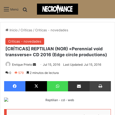
Buscar
Menú
Inicio
/
Críticas
/
Criticas - novedades
Criticas - novedades
[CRÍTICAS] REPTILIAN (NOR) «Perennial void
transverse» CD 2016 (Edge circle productions)
Enrique Prieto
S
Jul 15, 2016
Last Updated: Jul 15, 2016
e
0
579
2 minutos de lectura
n
Facebook
X
WhatsApp
Compartir via email
Imprimir
d
a
n
e
m
a