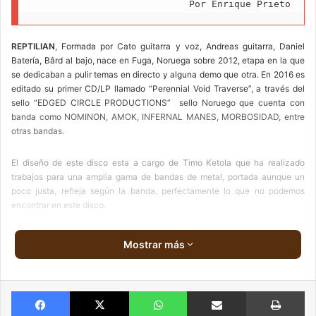
Por Enrique Prieto
i
l
REPTILIAN
, Formada por Cato guitarra y voz, Andreas guitarra, Daniel
Batería, Bârd al bajo, nace en Fuga, Noruega sobre 2012, etapa en la que
se dedicaban a pulir temas en directo y alguna demo que otra. En 2016 es
editado su primer CD/LP llamado “Perennial Void Traverse”, a través del
sello “EDGED CIRCLE PRODUCTIONS” sello Noruego que cuenta con
banda como NOMINON, AMOK, INFERNAL MANES, MORBOSIDAD, entre
otras bandas.
El diseño de este disco esta a cargo de Timo Ketola que ha realizado
trabajos para una amplia gama de bandas de metal, portada aunque un
poco justa, refleja según la banda, perfectamente lo que no podemos
encontrar en este disco.
La temática de las canciones esta dirigida a la mitología Azteca y la
Mostrar más
historia en general, el delirio y la muerte son otros temas que se tocan en
este disco.
Facebook
X
WhatsApp
Compartir via email
Imprimir
Nos encontramos con un disco con un sonido crudo y duro típico de
finales de los 80 y buena mitad de los 90, pero muy aceptable teniéndo en