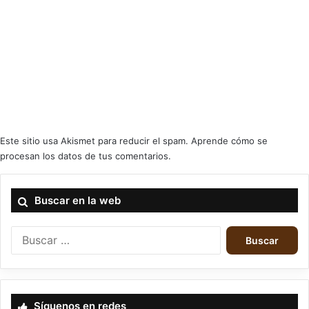
Este sitio usa Akismet para reducir el spam.
Aprende cómo se
procesan los datos de tus comentarios.
criticas
edge circle productions
Buscar en la web
Reptilian
B
u
s
c
a
Síguenos en redes
r