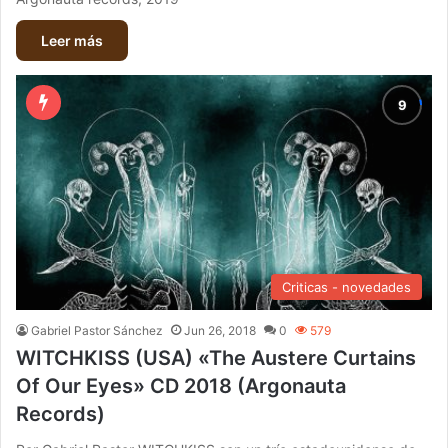
Leer más
Criticas - novedades
Gabriel Pastor Sánchez
Jun 26, 2018
0
579
WITCHKISS (USA) «The Austere Curtains
Of Our Eyes» CD 2018 (Argonauta
Records)