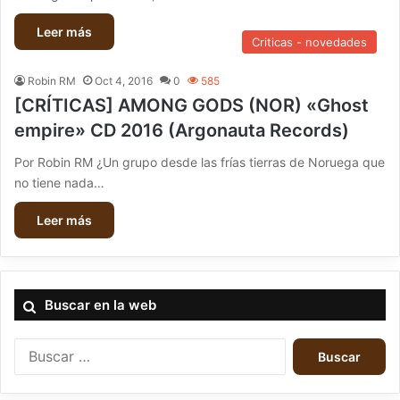
Leer más
Criticas - novedades
Robin RM
Oct 4, 2016
0
585
[CRÍTICAS] AMONG GODS (NOR) «Ghost
empire» CD 2016 (Argonauta Records)
Por Robin RM ¿Un grupo desde las frías tierras de Noruega que
no tiene nada…
Leer más
Buscar en la web
B
u
s