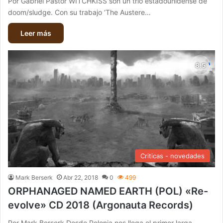
Por Gabriel Pastor WITCHKISS son un trío estadounidense de
doom/sludge. Con su trabajo ‘The Austere…
Leer más
Criticas - novedades
Mark Berserk
Abr 22, 2018
0
499
ORPHANAGED NAMED EARTH (POL) «Re-
evolve» CD 2018 (Argonauta Records)
Por Mark Berserk Desde Polonia nos llega el primer larga