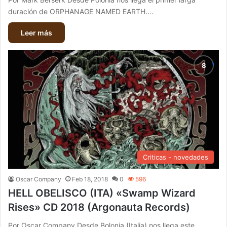
duración de ORPHANAGE NAMED EARTH.…
Leer más
Criticas - novedades
Oscar Company
Feb 18, 2018
0
596
HELL OBELISCO (ITA) «Swamp Wizard
Rises» CD 2018 (Argonauta Records)
Por Oscar Company Desde Bolonia (Italia) nos llega este