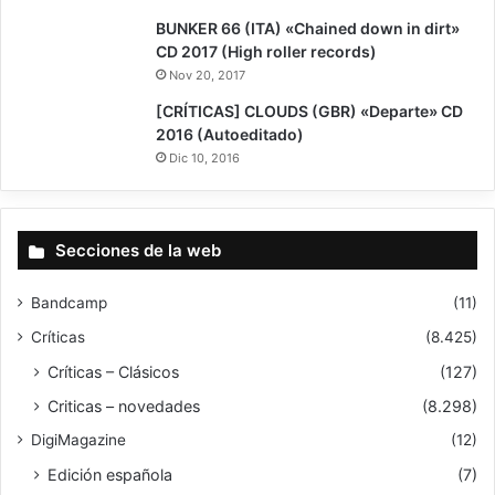
8
BUNKER 66 (ITA) «Chained down in dirt»
CD 2017 (High roller records)
Nov 20, 2017
[CRÍTICAS] CLOUDS (GBR) «Departe» CD
2016 (Autoeditado)
Dic 10, 2016
Secciones de la web
Bandcamp
(11)
Críticas
(8.425)
Críticas – Clásicos
(127)
Criticas – novedades
(8.298)
DigiMagazine
(12)
Edición española
(7)