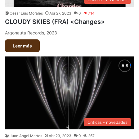
Cesar Luis Morales
Abr 27, 2023
0
714
CLOUDY SKIES (FRA) «Changes»
Argonauta Records, 2023
Leer más
Criticas - novedades
Juan Angel Martos
Abr 23, 2023
0
267