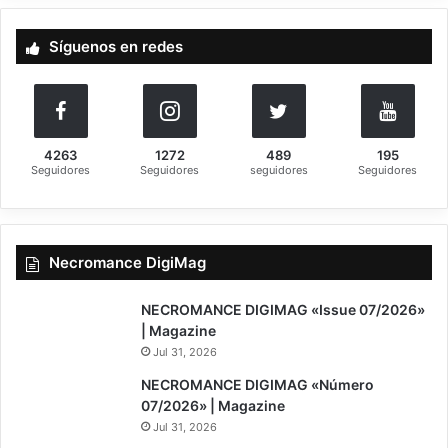
c
a
Síguenos en redes
r
:
4263
1272
489
195
Seguidores
Seguidores
seguidores
Seguidores
Necromance DigiMag
NECROMANCE DIGIMAG «Issue 07/2026»
| Magazine
Jul 31, 2026
NECROMANCE DIGIMAG «Número
07/2026» | Magazine
Jul 31, 2026