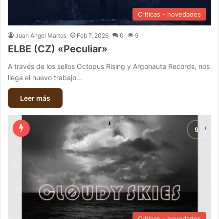
Criticas - novedades
Juan Angel Martos
Feb 7, 2026
0
9
ELBE (CZ) «Peculiar»
A través de los sellos Octopus Rising y Argonauta Records, nos
llega el nuevo trabajo…
Leer más
Criticas - novedades