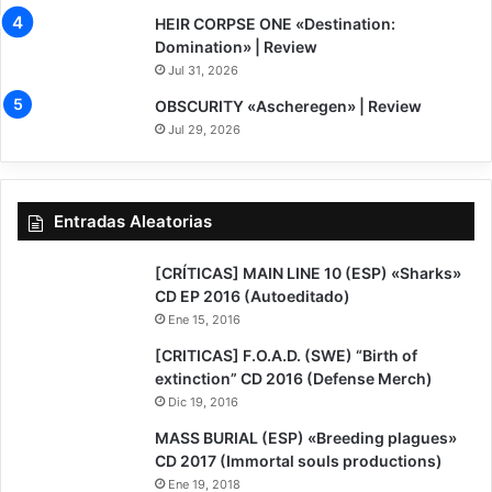
8
HEIR CORPSE ONE «Destination:
Domination» | Review
Jul 31, 2026
7.5
OBSCURITY «Ascheregen» | Review
Jul 29, 2026
Entradas Aleatorias
[CRÍTICAS] MAIN LINE 10 (ESP) «Sharks»
CD EP 2016 (Autoeditado)
Ene 15, 2016
[CRITICAS] F.O.A.D. (SWE) “Birth of
extinction” CD 2016 (Defense Merch)
Dic 19, 2016
9
MASS BURIAL (ESP) «Breeding plagues»
CD 2017 (Immortal souls productions)
Ene 19, 2018