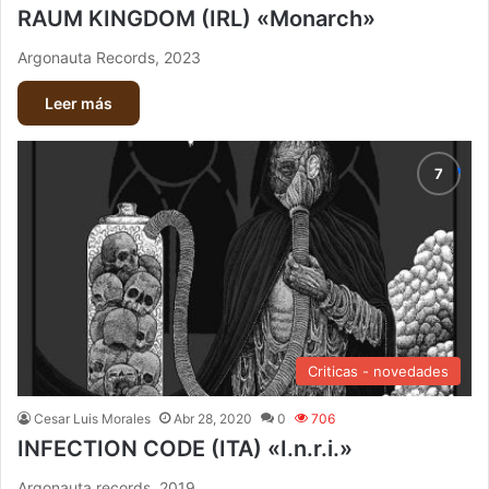
RAUM KINGDOM (IRL) «Monarch»
Argonauta Records, 2023
Leer más
Criticas - novedades
Cesar Luis Morales
Abr 28, 2020
0
706
INFECTION CODE (ITA) «I.n.r.i.»
Argonauta records, 2019