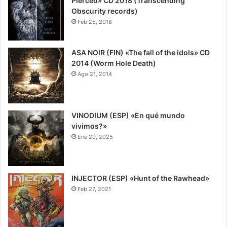
Pierced» CD 2018 (Transcending
Obscurity records)
Feb 25, 2018
7
ASA NOIR (FIN) «The fall of the idols» CD
2014 (Worm Hole Death)
Ago 21, 2014
8
VINODIUM (ESP) «En qué mundo
vivimos?»
Ene 29, 2025
8
INJECTOR (ESP) «Hunt of the Rawhead»
Feb 27, 2021
9