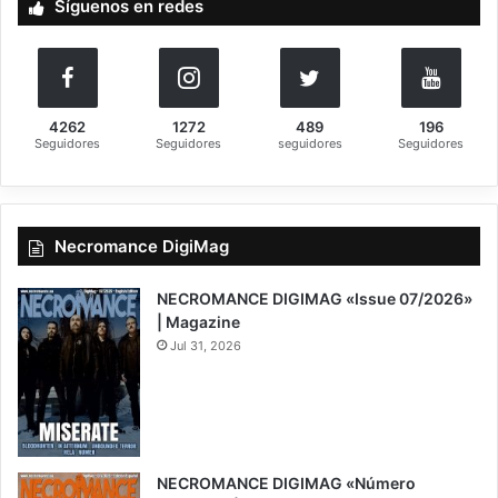
Síguenos en redes
r
:
4262
1272
489
196
Seguidores
Seguidores
seguidores
Seguidores
Necromance DigiMag
NECROMANCE DIGIMAG «Issue 07/2026»
| Magazine
Jul 31, 2026
NECROMANCE DIGIMAG «Número