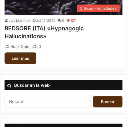
Criticas - novedades
Luis Martínez
Jul 17, 2020
0
871
BEDSORE (ITA) «Hypnagogic
Hallucinations»
20 Buck Spin, 2020
Leer más
Buscar en la web
B
u
s
c
a