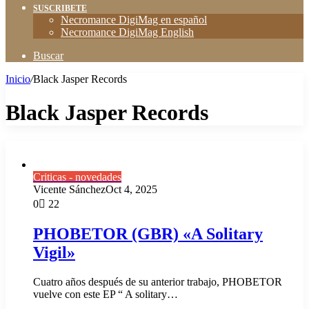
SUSCRIBETE
Necromance DigiMag en español
Necromance DigiMag English
Buscar
Inicio
/
Black Jasper Records
Black Jasper Records
Criticas - novedades
Vicente Sánchez
Oct 4, 2025
0
22
PHOBETOR (GBR) «A Solitary
Vigil»
Cuatro años después de su anterior trabajo, PHOBETOR
vuelve con este EP “ A solitary…