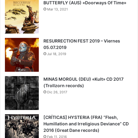
BUTTERFLY (AUS) «Doorways Of Time»
Mar 13, 2021
8
RESURRECTION FEST 2019 – Viernes
05.07.2019
Jul 18, 2019
MINAS MORGUL (DEU) «Kult» CD 2017
(Trollzorn records)
Dic 26, 2017
8
[CRÍTICAS] HYSTERIA (FRA) “Flesh,
Humillation and Irreligious Deviance” CD
2016 (Great Dane records)
Feb 11, 2016