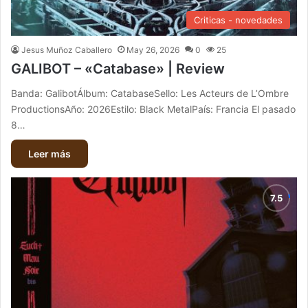
Criticas - novedades
Jesus Muñoz Caballero
May 26, 2026
0
25
GALIBOT – «Catabase» | Review
Banda: GalibotÁlbum: CatabaseSello: Les Acteurs de L’Ombre
ProductionsAño: 2026Estilo: Black MetalPaís: Francia El pasado
8…
Leer más