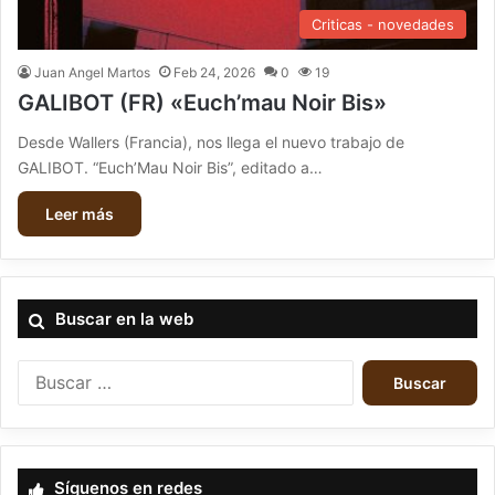
Criticas - novedades
Juan Angel Martos
Feb 24, 2026
0
19
GALIBOT (FR) «Euch’mau Noir Bis»
Desde Wallers (Francia), nos llega el nuevo trabajo de
GALIBOT. “Euch’Mau Noir Bis”, editado a…
Leer más
Buscar en la web
B
u
s
c
a
Síguenos en redes
r