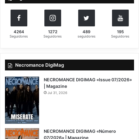
:
4264
1272
489
195
Seguidores
Seguidores
seguidores
Seguidores
Necromance DigiMag
NECROMANCE DIGIMAG «Issue 07/2026»
| Magazine
Jul 31, 2026
NECROMANCE DIGIMAG «Número
07/2026» | Magazine