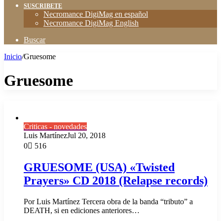
SUSCRIBETE
Necromance DigiMag en español
Necromance DigiMag English
Buscar
Inicio
/
Gruesome
Gruesome
Criticas - novedades
Luis Martínez
Jul 20, 2018
0
516
GRUESOME (USA) «Twisted
Prayers» CD 2018 (Relapse records)
Por Luis Martínez Tercera obra de la banda “tributo” a
DEATH, si en ediciones anteriores…