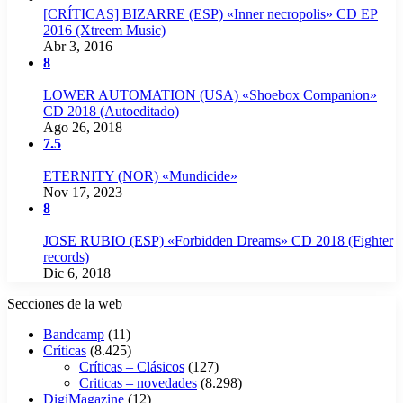
[CRÍTICAS] BIZARRE (ESP) «Inner necropolis» CD EP
2016 (Xtreem Music)
Abr 3, 2016
8
LOWER AUTOMATION (USA) «Shoebox Companion»
CD 2018 (Autoeditado)
Ago 26, 2018
7.5
ETERNITY (NOR) «Mundicide»
Nov 17, 2023
8
JOSE RUBIO (ESP) «Forbidden Dreams» CD 2018 (Fighter
records)
Dic 6, 2018
Secciones de la web
Bandcamp
(11)
Críticas
(8.425)
Críticas – Clásicos
(127)
Criticas – novedades
(8.298)
DigiMagazine
(12)