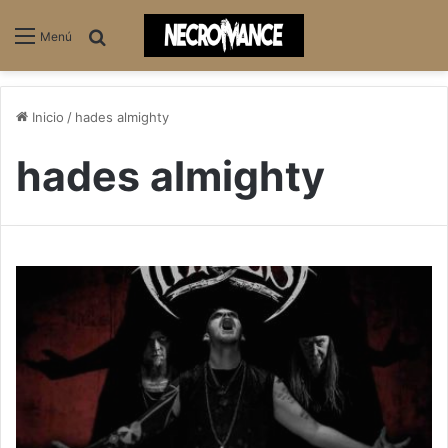
Buscar
Menú
Inicio
/
hades almighty
hades almighty