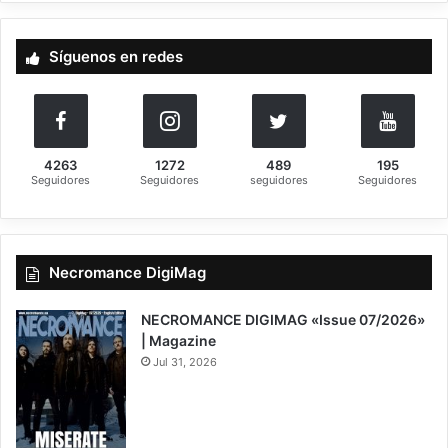
c
a
Síguenos en redes
r
:
4263
1272
489
195
Seguidores
Seguidores
seguidores
Seguidores
Necromance DigiMag
NECROMANCE DIGIMAG «Issue 07/2026»
| Magazine
Jul 31, 2026