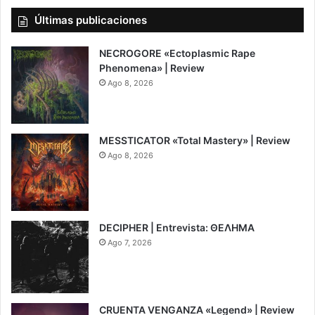
Últimas publicaciones
NECROGORE «Ectoplasmic Rape
Phenomena» | Review
Ago 8, 2026
7.5
MESSTICATOR «Total Mastery» | Review
Ago 8, 2026
6.5
DECIPHER | Entrevista: ΘΕΛΗΜΑ
Ago 7, 2026
CRUENTA VENGANZA «Legend» | Review