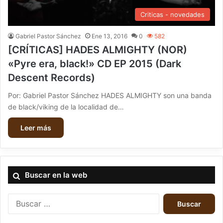
Criticas - novedades
Gabriel Pastor Sánchez
Ene 13, 2016
0
582
[CRÍTICAS] HADES ALMIGHTY (NOR)
«Pyre era, black!» CD EP 2015 (Dark
Descent Records)
Por: Gabriel Pastor Sánchez HADES ALMIGHTY son una banda
de black/viking de la localidad de…
Leer más
Buscar en la web
B
u
s