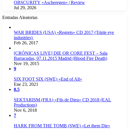
OBSCURITY «Ascheregen» | Review
Jul 29, 2026
Entradas Aleatorias
WAR BRIDES (USA) «Regrets» CD 2017 (Triple eye
industries)
Feb 26, 2017
[CRÓNICAS LIVE] DIE OR CORE FEST – Sala
Barracudas, 07.11.2015 Madrid (Blood Fire Death)
Nov 19, 2015
9
SIX FOOT SIX (SWE) «End of All»
Ene 23, 2021
8.5
SEKTARISM (FRA) «Fils de Dieu» CD 2018 (EAL
Productions)
Nov 6, 2018
7
HARK FROM THE TOMB (SWE) «Let them Die»