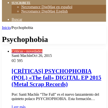
SUSCRIBETE
Necromance DigiMag en español
Necromance DigiMag English
Buscar
Inicio
/
Psychophobia
Psychophobia
Criticas - novedades
Santi Machín
Oct 26, 2015
0
595
[CRÍTICAS] PSYCHOPHOBIA
(POL) «The fall» DIGITAL EP 2015
(Metal Scrap Records)
Por: Santi Machín “The Fall” es el nuevo lanzamiento del
quinteto polaco PSYCHOPHOBIA. Esta formación…
Leer más