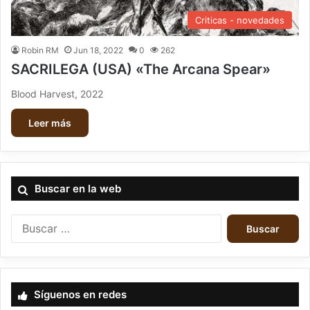
Criticas - novedades
Robin RM
Jun 18, 2022
0
262
SACRILEGA (USA) «The Arcana Spear»
Blood Harvest, 2022
Leer más
Buscar en la web
B
u
s
c
a
Síguenos en redes
r
: