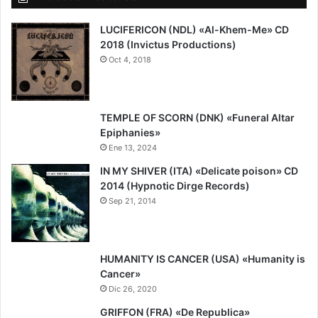
LUCIFERICON (NDL) «Al-Khem-Me» CD
2018 (Invictus Productions)
Oct 4, 2018
7
9
TEMPLE OF SCORN (DNK) «Funeral Altar
Epiphanies»
Ene 13, 2024
IN MY SHIVER (ITA) «Delicate poison» CD
2014 (Hypnotic Dirge Records)
Sep 21, 2014
7
9
HUMANITY IS CANCER (USA) «Humanity is
Cancer»
Dic 26, 2020
8
GRIFFON (FRA) «De Republica»