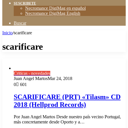
SUSCRIBETE
Necromance DigiMag en español
Necromance DigiMag English
Buscar
Inicio
/
scarificare
scarificare
Criticas - novedades
Juan Angel Martos
Mar 24, 2018
0
601
SCARIFICARE (PRT) «Tilasm» CD
2018 (Hellprod Records)
Por Juan Angel Martos Desde nuestro país vecino Portugal,
más concretamente desde Oporto y a…