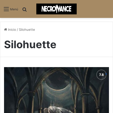
Buscar
Menú
Inicio
/
Silohuette
Silohuette