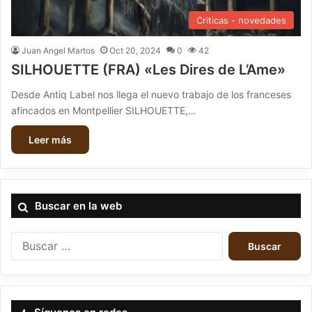
Criticas - novedades
Juan Angel Martos
Oct 20, 2024
0
42
SILHOUETTE (FRA) «Les Dires de L’Ame»
Desde Antiq Label nos llega el nuevo trabajo de los franceses
afincados en Montpellier SILHOUETTE,…
Leer más
Buscar en la web
B
u
s
c
a