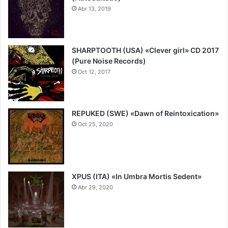
Abr 13, 2019
7.5
SHARPTOOTH (USA) «Clever girl» CD 2017
(Pure Noise Records)
Oct 12, 2017
8
REPUKED (SWE) «Dawn of Reintoxication»
Oct 25, 2020
7
XPUS (ITA) «In Umbra Mortis Sedent»
Abr 29, 2020
9