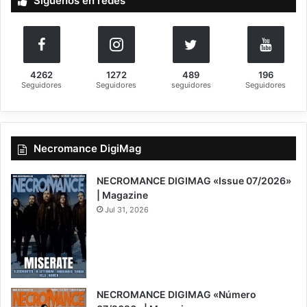
Síguenos en redes
r
:
4262
1272
489
196
Seguidores
Seguidores
seguidores
Seguidores
Necromance DigiMag
NECROMANCE DIGIMAG «Issue 07/2026»
| Magazine
Jul 31, 2026
NECROMANCE DIGIMAG «Número