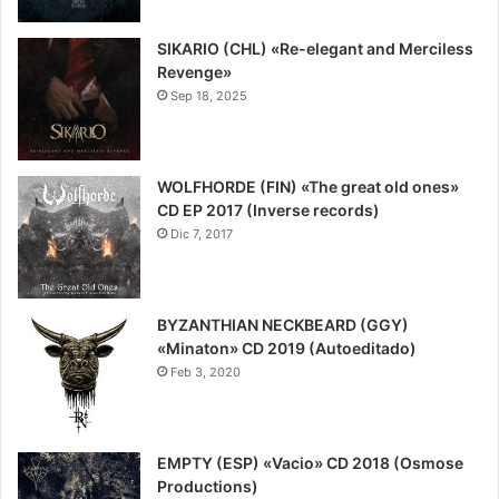
9
SIKARIO (CHL) «Re-elegant and Merciless
Revenge»
Sep 18, 2025
8
WOLFHORDE (FIN) «The great old ones»
CD EP 2017 (Inverse records)
Dic 7, 2017
7
BYZANTHIAN NECKBEARD (GGY)
«Minaton» CD 2019 (Autoeditado)
Feb 3, 2020
7
EMPTY (ESP) «Vacio» CD 2018 (Osmose
Productions)