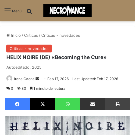
Buscar
Menú
Inicio
/
Críticas
/
Criticas - novedades
Criticas - novedades
HELIX NOIRE (DE) «Becoming the Cure»
Autoeditado, 2025
Send
Irene Gaona
Feb 17, 2026
Last Updated: Feb 17, 2026
an
0
30
1 minuto de lectura
email
Facebook
X
WhatsApp
Compartir via email
Im