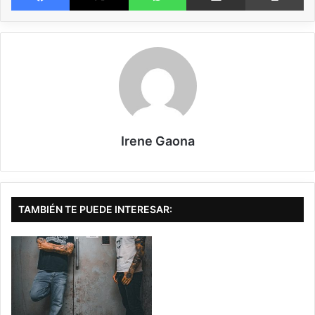
HELIX NOIRE
es un proyecto que nació en 2025 en Alemania, así que no
han estado perdiendo el tiempo. Está formado por Kai Koslik en la guitarra
y el bajo y A. J. Brümmer-Aschenbeck en la voz. A pesar de ello, para
“Becoming the Cure” han contado también con Norman Lonhard en la
batería y Tue Madsen como productor. Todos ellos tienen años de
experiencia en sus espaldas y se nota.
Irene Gaona
En “Becoming the Cure” nos encontramos con un estilo muy definido
durante todo el EP, y aunque podemos encontrar ligeros cambios de una
canción a otra, todas son bastante similares entre sí. En todas las
canciones podemos escuchar un doble pedal que aunque se mantiene en
TAMBIÉN TE PUEDE INTERESAR:
todo el EP solo aparece cuando es realmente necesario, guitarras
distorsionadas que se permiten sonar melódicas de manera puntual y unos
guturales que en ningún momento dejan de ser impactantes y que están
siempre presentes. De hecho, en ningún momento escuchamos una voz
melódica, al igual que tampoco escuchamos demasiado el bajo y se le
podría haber dado más protagonismo.