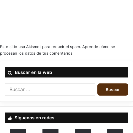
7
Nota
“Becoming the Cure” es un EP feroz donde HELIX NOIRE descargan
Este sitio usa Akismet para reducir el spam.
Aprende cómo se
death metal moderno, crudo y constante, basado en dobles pedales
procesan los datos de tus comentarios.
incisivos, guitarras densas y unos guturales que no dan tregua.
Cinco temas intensos, uniformes y directos, con momentos
melódicos puntuales y una producción áspera que potencia su
Buscar en la web
carácter desgarrador.
Buscar:
User Rating:
5
(
1
votes)
Síguenos en redes
Helix Noire