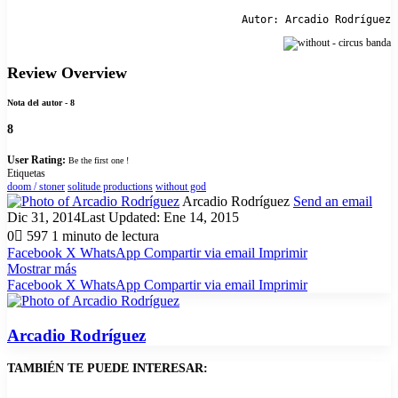
Autor: Arcadio Rodríguez
Review Overview
Nota del autor - 8
8
User Rating:
Be the first one !
Etiquetas
doom / stoner
solitude productions
without god
Arcadio Rodríguez
Send an email
Dic 31, 2014
Last Updated: Ene 14, 2015
0
597
1 minuto de lectura
Facebook
X
WhatsApp
Compartir via email
Imprimir
Mostrar más
Facebook
X
WhatsApp
Compartir via email
Imprimir
Arcadio Rodríguez
TAMBIÉN TE PUEDE INTERESAR: