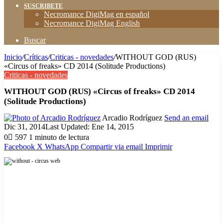
SUSCRIBETE
Necromance DigiMag en español
Necromance DigiMag English
Buscar
Inicio
/
Críticas
/
Criticas - novedades
/
WITHOUT GOD (RUS)
«Circus of freaks» CD 2014 (Solitude Productions)
Criticas - novedades
WITHOUT GOD (RUS) «Circus of freaks» CD 2014
(Solitude Productions)
Arcadio Rodríguez
Send an email
Dic 31, 2014
Last Updated: Ene 14, 2015
0
597
1 minuto de lectura
Facebook
X
WhatsApp
Compartir via email
Imprimir