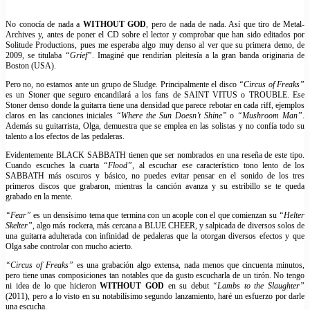
No conocía de nada a
WITHOUT GOD
, pero de nada de nada. Así que tiro de Metal-
Archives y, antes de poner el CD sobre el lector y comprobar que han sido editados por
Solitude Productions, pues me esperaba algo muy denso al ver que su primera demo, de
2009, se titulaba
“Grief”
. Imaginé que rendirían pleitesía a la gran banda originaria de
Boston (USA).
Pero no, no estamos ante un grupo de Sludge. Principalmente el disco
“Circus of Freaks”
es un Stoner que seguro encandilará a los fans de SAINT VITUS o TROUBLE. Ese
Stoner denso donde la guitarra tiene una densidad que parece rebotar en cada riff, ejemplos
claros en las canciones iniciales
“Where the Sun Doesn’t Shine”
o
“Mushroom Man”
.
Además su guitarrista, Olga, demuestra que se emplea en las solistas y no confía todo su
talento a los efectos de las pedaleras.
Evidentemente BLACK SABBATH tienen que ser nombrados en una reseña de este tipo.
Cuando escuches la cuarta
“Flood”
, al escuchar ese característico tono lento de los
SABBATH más oscuros y básico, no puedes evitar pensar en el sonido de los tres
primeros discos que grabaron, mientras la canción avanza y su estribillo se te queda
grabado en la mente.
“Fear”
es un densísimo tema que termina con un acople con el que comienzan su
“Helter
Skelter”
, algo más rockera, más cercana a BLUE CHEER, y salpicada de diversos solos de
una guitarra adulterada con infinidad de pedaleras que la otorgan diversos efectos y que
Olga sabe controlar con mucho acierto.
“Circus of Freaks”
es una grabación algo extensa, nada menos que cincuenta minutos,
pero tiene unas composiciones tan notables que da gusto escucharla de un tirón. No tengo
ni idea de lo que hicieron
WITHOUT GOD
en su debut
“Lambs to the Slaughter”
(2011), pero a lo visto en su notabilísimo segundo lanzamiento, haré un esfuerzo por darle
una escucha.