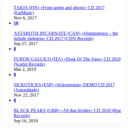
TARJA (FIN) «From spirits and ghosts» CD 2017
(EarMusic)
Nov 6, 2017
10
ASTAROTH INCARNATE (CAN) «Omnipotence – the
infinite darkness» CD 2017 (CDN Records)
Sep 27, 2017
8
FUROR GALLICO (ITA) «Dusk Of The Ages» CD 2019
(Scarlet Records)
Mar 2, 2019
8
SICKOTICKS (ESP) «Sickosession» DEMO CD 2017
(Autoeditado)
Nov 22, 2017
8
BLACK PEAKS (GBR) «All that divides» CD 2018 (Rise
Records)
Sep 16, 2018