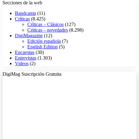
Secciones de la web
Bandcamp
(11)
Críticas
(8.425)
Críticas – Clásicos
(127)
Criticas – novedades
(8.298)
DigiMagazine
(12)
Edición española
(7)
English Edition
(5)
Encuestas
(30)
Entrevistas
(1.303)
Videos
(2)
DigiMag Suscripción Gratuita