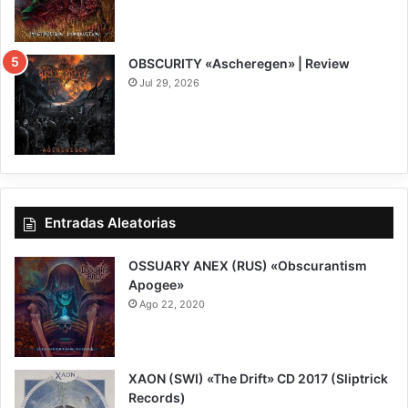
8
OBSCURITY «Ascheregen» | Review
Jul 29, 2026
7.5
Entradas Aleatorias
OSSUARY ANEX (RUS) «Obscurantism
Apogee»
Ago 22, 2020
7.5
XAON (SWI) «The Drift» CD 2017 (Sliptrick
Records)