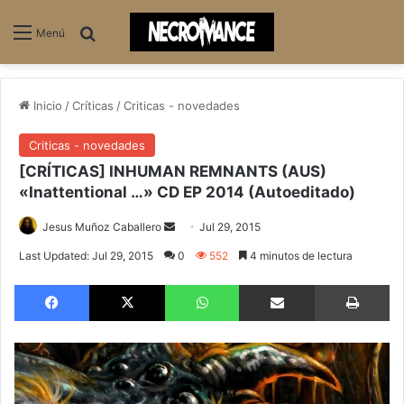
Buscar
Menú
Inicio
/
Críticas
/
Criticas - novedades
Criticas - novedades
[CRÍTICAS] INHUMAN REMNANTS (AUS)
«Inattentional …» CD EP 2014 (Autoeditado)
Jesus Muñoz Caballero
S
Jul 29, 2015
e
Last Updated: Jul 29, 2015
0
552
4 minutos de lectura
n
Facebook
X
WhatsApp
Compartir via email
Imprimir
d
a
n
e
m
a