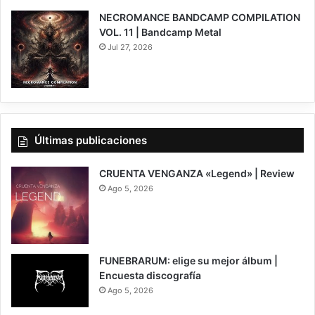
NECROMANCE BANDCAMP COMPILATION
VOL. 11 | Bandcamp Metal
Jul 27, 2026
Últimas publicaciones
CRUENTA VENGANZA «Legend» | Review
Ago 5, 2026
Death Metal
inhuman remnants
7
FUNEBRARUM: elige su mejor álbum |
Encuesta discografía
Ago 5, 2026