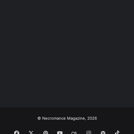
© Necromance Magazine, 2026
Facebook
X
Pinterest
YouTube
Last.FM
Instagram
Spotify
TikT