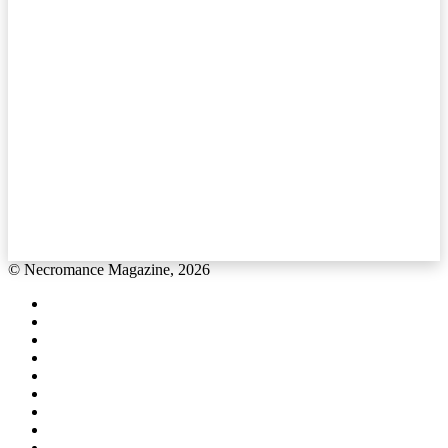
© Necromance Magazine, 2026
Facebook
X
Pinterest
YouTube
Last.FM
Instagram
Spotify
TikTok
WhatsApp