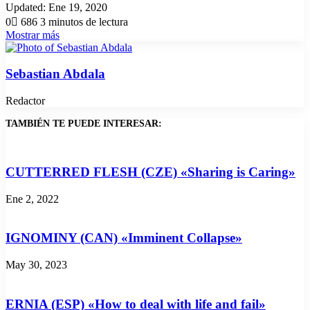
an
Updated: Ene 19, 2020
email
0
686
3 minutos de lectura
Facebook
X
WhatsApp
Compartir
Imprimir
Mostrar más
via
Facebook
X
WhatsApp
Compartir
Imprimir
email
via
email
Sebastian Abdala
Redactor
TAMBIÉN TE PUEDE INTERESAR:
CUTTERRED FLESH (CZE) «Sharing is Caring»
Ene 2, 2022
IGNOMINY (CAN) «Imminent Collapse»
May 30, 2023
ERNIA (ESP) «How to deal with life and fail»