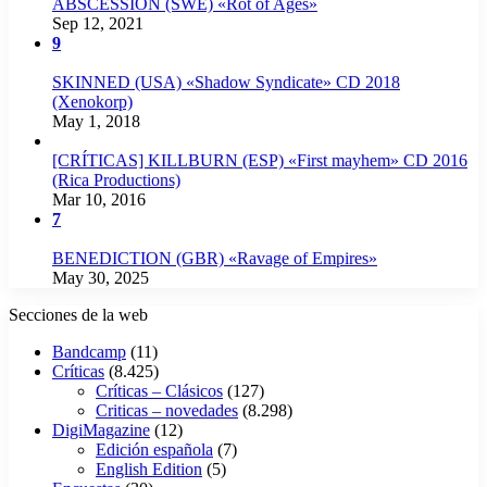
ABSCESSION (SWE) «Rot of Ages»
Sep 12, 2021
9
SKINNED (USA) «Shadow Syndicate» CD 2018
(Xenokorp)
May 1, 2018
[CRÍTICAS] KILLBURN (ESP) «First mayhem» CD 2016
(Rica Productions)
Mar 10, 2016
7
BENEDICTION (GBR) «Ravage of Empires»
May 30, 2025
Secciones de la web
Bandcamp
(11)
Críticas
(8.425)
Críticas – Clásicos
(127)
Criticas – novedades
(8.298)
DigiMagazine
(12)
Edición española
(7)
English Edition
(5)