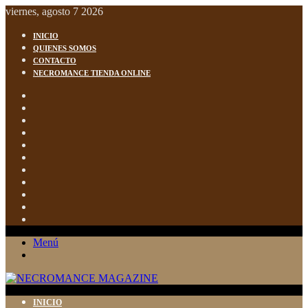
viernes, agosto 7 2026
INICIO
QUIENES SOMOS
CONTACTO
NECROMANCE TIENDA ONLINE
Facebook
X
Pinterest
YouTube
Last.FM
Instagram
Spotify
TikTok
WhatsApp
Bandcamp
Buscar
Menú
Buscar
INICIO