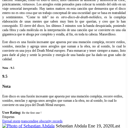
canción. Manejan, como en todo el disco, unos cambios de ambiente y atmósfera de corte,
prácticamente, virtuosos. Los arreglos están pensados para colocar tu sentido del oído en un
viaje sensorial inesperado. Hay tantos matices en esta canción que demuestra que el disco
entero no es otra cosa que un trabajo conceptual de una oscuridad que se basa en teatralidad
y sentimientos. “Come to tide” no es
otro-disco-de-death-melódico
, es la compleja
elaboración de unas mentes que saben muy bien lo que querían, y creo que lo han
conseguido. El cierre del disco, los últimos 3 minutos son la banda desquiciada, poniendo
cada fibra y cada molécula en la interpretación de una canción que se convierte en una ola
gigantesca que te ahoga por completo y estalla, al fin, en toda tu cabeza. Maravilloso.
Este disco es una fusión incesante que apuesta por una mutación compleja, recorre estilos,
sonidos, mezclas y agrega unos arreglos que suman a la obra, no al sonido, lo cual lo
convierte en una joya del Death Metal europeo. Para enmarcar y tener siempre a mano, listo
para darle al play y sentir la presión y energía de una banda que ha dado un gran salto de
calidad.
Nota - 9.5
9.5
Nota
Este disco es una fusión incesante que apuesta por una mutación compleja, recorre estilos,
sonidos, mezclas y agrega unos arreglos que suman a la obra, no al sonido, lo cual lo
convierte en una joya del Death Metal europeo.
User Rating:
Be the first one !
Etiquetas
Eternal storm
transcending obscurity records
Send
Sebastian Abdala
Ene 19, 2020
Last