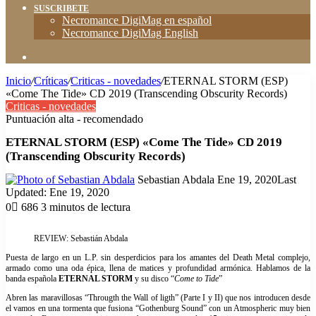
SUSCRIBETE
Necromance DigiMag en español
Necromance DigiMag English
Buscar
Inicio
/
Críticas
/
Criticas - novedades
/
ETERNAL STORM (ESP)
«Come The Tide» CD 2019 (Transcending Obscurity Records)
Criticas - novedades
Puntuación alta - recomendado
ETERNAL STORM (ESP) «Come The Tide» CD 2019
(Transcending Obscurity Records)
Send
Sebastian Abdala
Ene 19, 2020
Last
an
Updated: Ene 19, 2020
email
0
686
3 minutos de lectura
Facebook
X
WhatsApp
Compartir
Imprimir
via
REVIEW: Sebastián Abdala
email
Puesta de largo en un L.P. sin desperdicios para los amantes del Death Metal complejo,
armado como una oda épica, llena de matices y profundidad armónica. Hablamos de la
banda española
ETERNAL STORM
y su disco “
Come to Tide
”
Abren las maravillosas “Througth the Wall of ligth” (Parte I y II) que nos introducen desde
el vamos en una tormenta que fusiona “Gothenburg Sound” con un Atmospheric muy bien