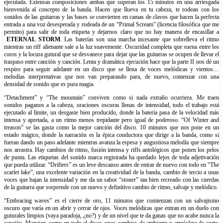
ejecutada. Extensas composiciones ambas que superan los 15 minutos en una arriesgada
bienvenida al concepto de la banda. Hacen que llueva en tu cabeza, te rodean con los
sonidos de las guitarras y las bases se convierten en camas de clavos que hacen la perfecta
entrada a una voz desesperada y rodeada de un “Primal Scream” (licencia filosófica que me
permito) para salir de toda etiqueta y dejarnos claro que no hay manera de encasillar a
ETERNAL STORM
. Las baterías son una marcha incesante que sobrelleva el ritmo
mientras un riff alienante sale a la luz suavemente. Oscuridad completa que suena entre los
coros y la locura gutural que se desvanece para dejar que las guitarras se ocupen de llevar el
traspaso entre canción y canción. Lenta y dramática ejecución hace que la parte II nos dé un
respiro para seguir adelante en un disco que se llena de voces melódicas y vientos…
melodías interpretativas que nos van preparando para, de nuevo, comenzar con una
densidad de sonido que es pura magia.
“Detachment” y “The mountain” conviven como si nada extraño ocurriera. Me traen
sonidos paganos a la cabeza, oraciones oscuras llenas de intensidad, todo el trabajo está
ejecutado al límite, un desgaste bien producido, donde la batería pasa de la velocidad más
intensa y apretada, a un ritmo menos trepidante pero igual de poderoso. “Of Winter and
treason” se las gasta como la mejor canción del disco. 10 minutos que nos pone en un
estado mágico, donde la narración es la épica conductora que dirige a la banda, como si
fueran dando un paso adelante mientras avanza la espesa y angustiosa melodía que siempre
nos arrastra. Hay cambios de ritmo, fusión intensa y riffs antológicos que ponen los pelos
de punta. Las etiquetas del sonido marca registrada ha quedado lejos de toda adjetivación
que pueda utilizar. “Drifters” es un leve descanso antes de entrar de nuevo con todo en “The
scarlet lake”, una excelente variación en la creatividad de la banda, cambio de tercio a unas
voces que bajan la intensidad y me da un sabor “stoner” tan bien recreado con las cuerdas
de la guitarra que sorprende con un nuevo y definitivo cambio de ritmo, salvaje y melódico.
“Embracing waves” es el cierre de oro, 11 minutos que comienzan con un salvajismo
oscuro que varía en un abrir y cerrar de ojos. Voces melódicas que entran en un duelo con
guturales limpios (vaya paradoja, ¿no?) y de un nivel que te da ganas que no acabe nunca la