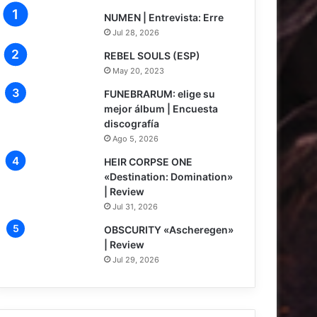
NUMEN | Entrevista: Erre
Jul 28, 2026
REBEL SOULS (ESP)
May 20, 2023
FUNEBRARUM: elige su
mejor álbum | Encuesta
discografía
Ago 5, 2026
8
HEIR CORPSE ONE
«Destination: Domination»
| Review
Jul 31, 2026
7.5
OBSCURITY «Ascheregen»
| Review
Jul 29, 2026