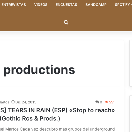
ENTREVISTAS
VIDEOS
ENCUESTAS
BANDCAMP
SPOTIFY
Buscar
& productions
Martos
Dic 24, 2015
0
551
S] TEARS IN RAIN (ESP) «Stop to reach»
(Gothic Rcs & Prods.)
gel Martos Cada vez descubro más grupos del underground