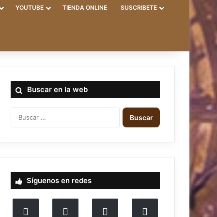
YOUTUBE
TIENDA ONLINE
SUSCRIBETE
Buscar en la web
B
u
s
c
a
r
:
Síguenos en redes