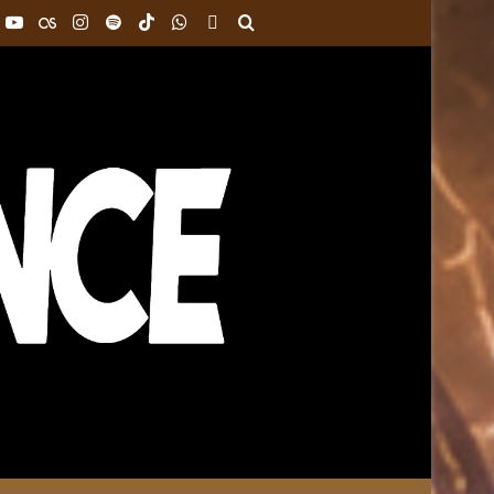
k
interest
YouTube
Last.FM
Instagram
Spotify
TikTok
WhatsApp
Bandcamp
Buscar