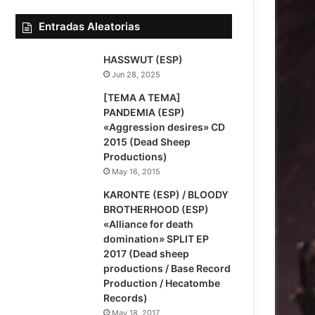
Entradas Aleatorias
HASSWUT (ESP)
Jun 28, 2025
[TEMA A TEMA]
PANDEMIA (ESP)
«Aggression desires» CD
2015 (Dead Sheep
Productions)
May 16, 2015
KARONTE (ESP) / BLOODY
BROTHERHOOD (ESP)
«Alliance for death
domination» SPLIT EP
2017 (Dead sheep
productions / Base Record
Production / Hecatombe
Records)
May 18, 2017