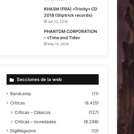
8.5
KHASM (FRA) «Trinity» CD
2018 (Sliptrick records)
Jun 22, 2018
8.5
PHANTOM CORPORATION
– «Time and Tide»
May 13, 2026
Secciones de la web
Bandcamp
(11)
Críticas
(8.425)
Críticas – Clásicos
(127)
Criticas – novedades
(8.298)
DigiMagazine
(12)