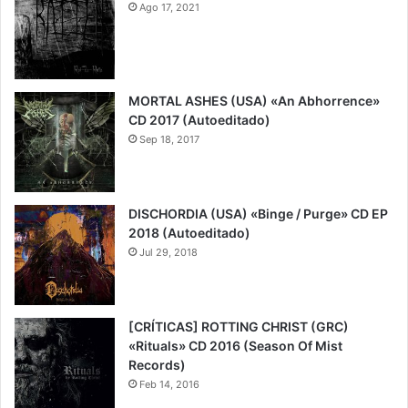
Ago 17, 2021
8
MORTAL ASHES (USA) «An Abhorrence»
CD 2017 (Autoeditado)
Sep 18, 2017
7
DISCHORDIA (USA) «Binge / Purge» CD EP
2018 (Autoeditado)
Jul 29, 2018
8
[CRÍTICAS] ROTTING CHRIST (GRC)
«Rituals» CD 2016 (Season Of Mist
Records)
Feb 14, 2016