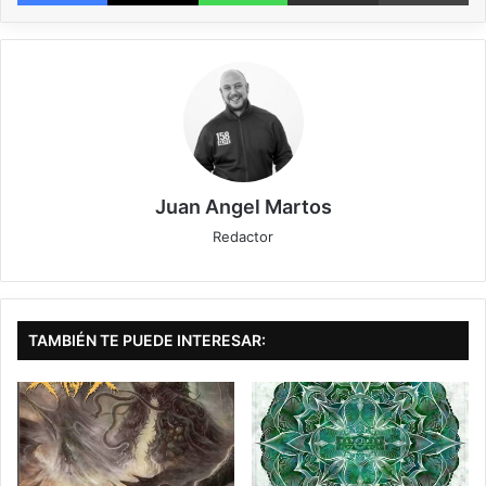
Cada vez descubro más grupos del underground nacional con una calidad
inmejorable y los catalanes
TEARS IN RAIN
es uno de ellos. Formados en
2010 por su cantante y guitarra Jim Vieco, al que lo completan Antonio
León (ultima incorporación de la banda al bajo y coros y Diogo Santos
(percusión). Un trío que no necesitan a nadie más para realizar una música
de calidad, que bebe del grunge de los 90, toques blues y psicodélicos así
como progresivos es lo que nos transmiten en su primer LP «Stop the
Reach», tras su EP de debut «Promises» realizado en 2012.
Juan Angel Martos
Álbum grabado en los estudios Norte por Roland Loizaga en Norte Studios
Redactor
(Bilbao) y con un artwork a cargo de Jalón de Aquiles que guarda tras la
tormenta el tornado que se os viene encima.
Once temas es lo que nos presentan estos catalanes y no sabría con cual
quedarme porque cada uno matiza en ritmos diferentes y estilos musicales
TAMBIÉN TE PUEDE INTERESAR:
variados, aunque guardan una homogeneidad en conjunto. El álbum se
abre con un tema homónimo “Stop the Reach”, directo, sin concesiones
con una fuerza vocal y melódica tremenda, su sonido de Seattle (PEARL
JAM, ALICE IN CHAINS, SOUNDGARDEN…) se nota por los cuatro
costados. En el otro lado está “The Drop”, con una inmersión en el jazz y la
calidad a las voces de Jim, hacen que te adentres en otro mundo, te
relajes y dejes llevar por la música (toque a lo THE DOORS en las