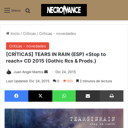
Buscar
Menú
Inicio
/
Críticas
/
Criticas - novedades
Criticas - novedades
[CRÍTICAS] TEARS IN RAIN (ESP) «Stop to
reach» CD 2015 (Gothic Rcs & Prods.)
Juan Angel Martos
S
Dic 24, 2015
e
Last Updated: Dic 24, 2015
0
551
2 minutos de lectura
n
Facebook
X
WhatsApp
Compartir via email
Imprimir
d
a
n
e
m
a