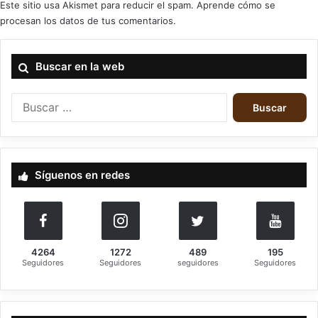
Este sitio usa Akismet para reducir el spam.
Aprende cómo se
procesan los datos de tus comentarios.
criticas
gothic records & productions
Buscar en la web
tears in rain
B
u
s
c
a
Síguenos en redes
r
:
4264
1272
489
195
Seguidores
Seguidores
seguidores
Seguidores