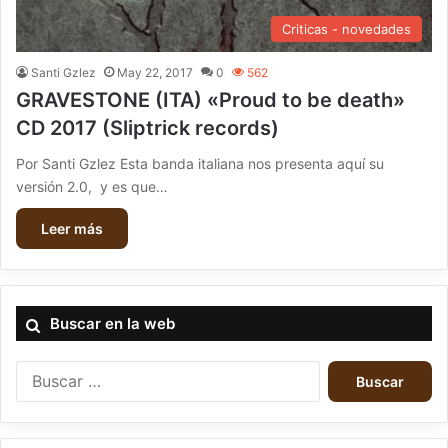
Criticas - novedades
Santi Gzlez
May 22, 2017
0
562
GRAVESTONE (ITA) «Proud to be death»
CD 2017 (Sliptrick records)
Por Santi Gzlez Esta banda italiana nos presenta aquí su
versión 2.0, y es que…
Leer más
Buscar en la web
B
u
s
c