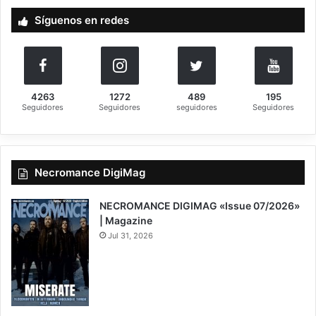
a
Síguenos en redes
r
:
4263
1272
489
195
Seguidores
Seguidores
seguidores
Seguidores
Necromance DigiMag
NECROMANCE DIGIMAG «Issue 07/2026»
| Magazine
Jul 31, 2026