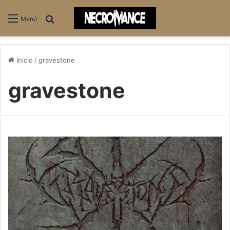
Buscar
Menú
Inicio
/
gravestone
gravestone