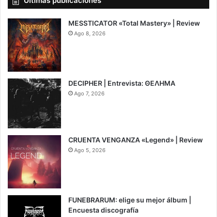
Últimas publicaciones
MESSTICATOR «Total Mastery» | Review
Ago 8, 2026
6.5
DECIPHER | Entrevista: ΘΕΛΗΜΑ
Ago 7, 2026
CRUENTA VENGANZA «Legend» | Review
Ago 5, 2026
7
FUNEBRARUM: elige su mejor álbum |
Encuesta discografía