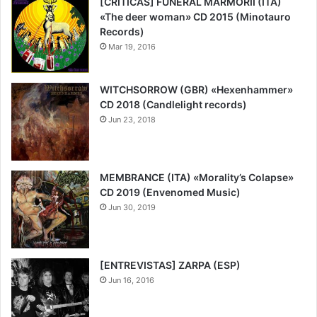
[CRÍTICAS] FUNERAL MARMORII (ITA)
«The deer woman» CD 2015 (Minotauro
Records)
Mar 19, 2016
WITCHSORROW (GBR) «Hexenhammer»
CD 2018 (Candlelight records)
Jun 23, 2018
6.5
MEMBRANCE (ITA) «Morality’s Colapse»
CD 2019 (Envenomed Music)
Jun 30, 2019
7.5
[ENTREVISTAS] ZARPA (ESP)
Jun 16, 2016