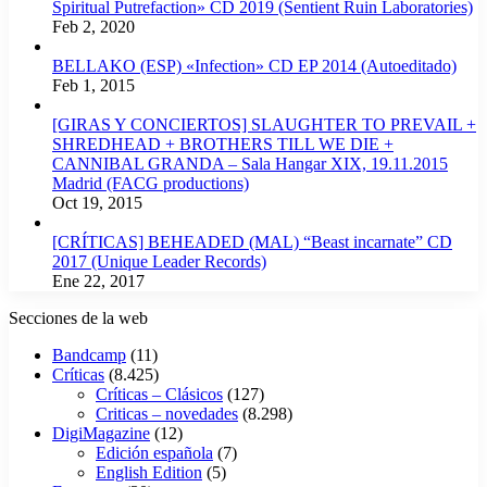
Spiritual Putrefaction» CD 2019 (Sentient Ruin Laboratories)
Feb 2, 2020
BELLAKO (ESP) «Infection» CD EP 2014 (Autoeditado)
Feb 1, 2015
[GIRAS Y CONCIERTOS] SLAUGHTER TO PREVAIL +
SHREDHEAD + BROTHERS TILL WE DIE +
CANNIBAL GRANDA – Sala Hangar XIX, 19.11.2015
Madrid (FACG productions)
Oct 19, 2015
[CRÍTICAS] BEHEADED (MAL) “Beast incarnate” CD
2017 (Unique Leader Records)
Ene 22, 2017
Secciones de la web
Bandcamp
(11)
Críticas
(8.425)
Críticas – Clásicos
(127)
Criticas – novedades
(8.298)
DigiMagazine
(12)
Edición española
(7)
English Edition
(5)