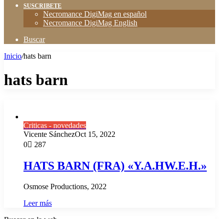
SUSCRIBETE
Necromance DigiMag en español
Necromance DigiMag English
Buscar
Inicio
/
hats barn
hats barn
Criticas - novedades
Vicente Sánchez
Oct 15, 2022
0
287
HATS BARN (FRA) «Y.A.HW.E.H.»
Osmose Productions, 2022
Leer más