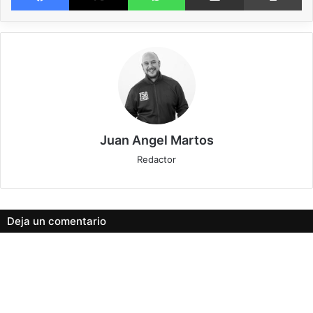
Formados en 2011 en Dordrecht, Alemania, y con una actividad musical
paralizada durante el COVID, ya que sacaron en 2019 su ultimo trabajo
“The Eternal Dance”, regresan con un nuevo EP, “Radiant”, para demostrar
que están más vivos que nunca y que su death/doom metal tiene un nuevo
punto de partida, donde las guitarras se expanden por el espectro sonoro,
las atmosferas se engrandecen y la pesadez ocultista se vuelve agresiva,
Juan Angel Martos
hablamos de
FACADE
.
Redactor
Son tan solo dos cortes, “Radiant” y “Veil Of Deceit” pero suficientes como
anticipo del nuevo álbum que llegará a finales de 2025. El primero es
atmosférico, lento y denso, pero engalanado con unas melodías
melancólicas donde el doom refleja los sentimientos y emociones en una
Deja un comentario
estructura musical que se engrandece a cada paso, destacando el trabajo
de las guitarras y ese bajo omnipresente que le da mucho cuerpo a todas y
cada una de las partes instrumentales, si a esto le unimos una voz
envilecida grave y rasgada extraída del averno, tenemos a
FACADE
.
El segundo corte, endurece más la estructura después de un inicio muy