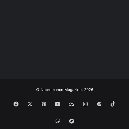
© Necromance Magazine, 2026
Facebook
X
Pinterest
YouTube
Last.FM
Instagram
Spotify
TikTo
WhatsApp
Bandcamp