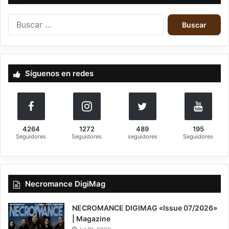
que marca un nuevo punto de partida para su Death/Doom Metal.
Atmosférico, melancólico y agresivo, este adelanto muestra una
Buscar:
banda más madura, con guitarras expansivas, bajo omnipresente y
voces extraídas del abismo. “Radiant” y “Veil Of Deceit” anticipan un
álbum completo que llegará a finales de 2025, y que promete
consolidar el sonido ocultista y poderoso de estos alemanes.
Síguenos en redes
User Rating:
Be the first one !
4264
1272
489
195
Seguidores
Seguidores
seguidores
Seguidores
Necromance DigiMag
NECROMANCE DIGIMAG «Issue 07/2026»
| Magazine