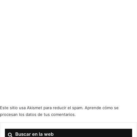
atmosférico y contemplativo, vira hacia el death/doom con unas estrofas
muy marcadas y guiadas por las tonalidades vocales que se envuelven en
una instrumentación con algún toque progresivo, pero sobre todo doom y
con una percusión muy matizada y poderosa. En resumen, un adelanto de
lo próximo de estos alemanes, que parecen que vienen con fuerza y sobre
los que hablaremos de nuevo otra vez muy pronto, cuando nos entreguen
su álbum completo.
Valoración
Puntuación - 7.5
7.5
Este sitio usa Akismet para reducir el spam.
Aprende cómo se
Nota
procesan los datos de tus comentarios.
FACADE regresa desde Dordrecht con “Radiant”, un EP de dos cortes
Buscar en la web