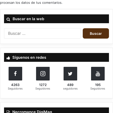
procesan los datos de tus comentarios.
Buscar en la web
B
u
s
c
a
Síguenos en redes
r
:
4263
1272
489
195
Seguidores
Seguidores
seguidores
Seguidores
Necromance DigiMag