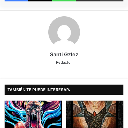
Amigos del groove, amigos del death más rítmico, amigos de sonidos a lo
PANTERA, amigos de los últimos trabajos de DECAPITATED, amigos de esa
fascinante mezcla de thrash con death que bandas como THE HAUNTED
llevan a lo más alto, amigos del riffs de guitarra resultón, amigos de los
sonidos modernos pero no modernetes, amigos del headbanging, amigos
del airguitar, pero sobre todo amigos metaleros que os gusta disfrutar del
metal, de la música y de un buen rato de death sin contemplaciones ni
complicaciones, aquí tenéis otro disco para ello.
Santi Gzlez
Y ojo, que digo “otro” en el sentido despectivo de la palabra, pero no por
Redactor
ello debe obviarse este trabajo. No tiene nada nuevo, nada diferente, pero
a la vez no tiene nada malo. Producción de lujo, guitarras y batería con
una pegada brutal, bajo gordo y derribador, todo perfecto.
Riffs de esos que a la segunda ya te sabes de memoria y que estás
TAMBIÉN TE PUEDE INTERESAR:
esperando su llegada segundos antes de su inicio. Voz agresiva, poderosa,
variada y doblada, con líneas muy cantables, casi podríamos decir que
con estrofas. Todo esto en diez canciones de esas que te hacen moverte
todo el tiempo cuando las escuchas, que hacen que el CD se pase
volando, y que se disfruta entero y del tirón, pero también sin pena ni
gloria, sin momentos gloriosos y sabiendo que has escuchado esto más
veces, muchas más, y algunas con más acierto y enganche.