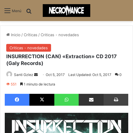
Buscar
Menú
Inicio
/
Críticas
/
Criticas - novedades
Criticas - novedades
INSURRECTION (CAN) «Extraction» CD 2017
(Galy Records)
Santi Gzlez
S
Oct 5, 2017
Last Updated: Oct 5, 2017
0
e
551
1 minuto de lectura
n
Facebook
X
WhatsApp
Compartir via email
Imprimir
d
a
n
e
m
a