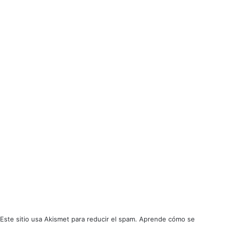
User Rating:
Be the first one !
Death Metal
galy records
Groove
Insurrection
Este sitio usa Akismet para reducir el spam.
Aprende cómo se