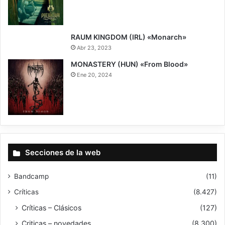
8.5
RAUM KINGDOM (IRL) «Monarch»
Abr 23, 2023
MONASTERY (HUN) «From Blood»
Ene 20, 2024
7.5
Secciones de la web
Bandcamp
(11)
Críticas
(8.427)
Críticas – Clásicos
(127)
Criticas – novedades
(8.300)