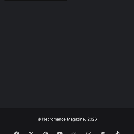
© Necromance Magazine, 2026
Facebook
X
Pinterest
YouTube
Last.FM
Instagram
Spotify
TikTo