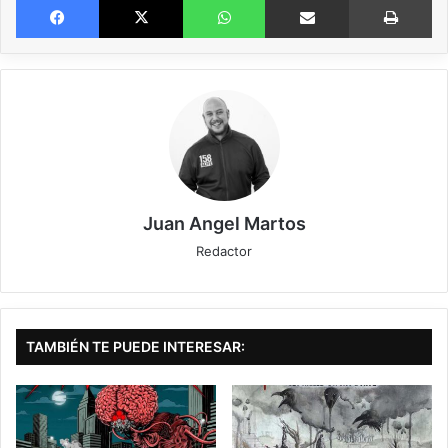
speed/thrash/black metal en line con bandas como VENOM, SODOM,
BATHORY…, lo que es seguro es que suena crudo, clásico y agresivo, 10
cortes para la perversión.
“The Devil´s Sea”, abre las puertas del infierno, creciendo poco a poco
con un bajo omnipresente a cargo de Javi Bastard y unas guitarras por
Mark Wild y Ghorth que tras la introducción inicial se envilecen hasta la
saciedad, aplicándoles un ritmo frenético al que se une la percusión de
Joe Bastard y la voz de Lilith Necrobitch llevándonos en volandas hacia
“Existential Risk”, que en lugar de bajar el pistón lo recrudece aun más con
un temazo de speed/thrash donde las guitarras tienen un aire festivo en
Juan Angel Martos
sus melodías y harán las delicias en sus directos.
Redactor
En “The Nine Circles Of Hell”, aplican un tinte heavy para volver su speed
más clásico aún en un tema corto y directo a la yugular, lo mismo ocurre
con “Night Of The Devil”, que tras un inicio epico se transforma en una
apisonadora rítmica con unas guitarras afiladas y unas estrofas muy
TAMBIÉN TE PUEDE INTERESAR:
poderosas, donde los dejes en la voz de Lilith me recordaron a unos
OBITUARY en versión aguda, con timbres que cambian tonalidades para
crear versátiles melodías de thrash y ese estribillo muy currado.
Pero si lo que quieres es tralla y velocidad de la buena, el ciclón “Death To