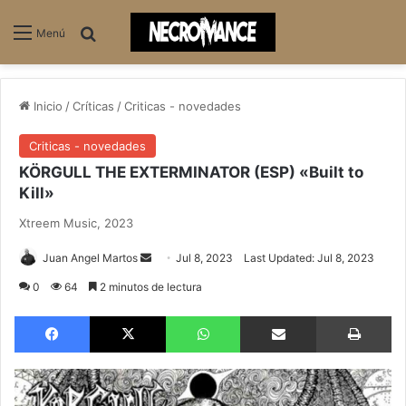
Buscar
Menú
Inicio
/
Críticas
/
Criticas - novedades
Criticas - novedades
KÖRGULL THE EXTERMINATOR (ESP) «Built to
Kill»
Xtreem Music, 2023
Send
Juan Angel Martos
Jul 8, 2023
Last Updated: Jul 8, 2023
an
0
64
2 minutos de lectura
email
Facebook
X
WhatsApp
Compartir via email
Im