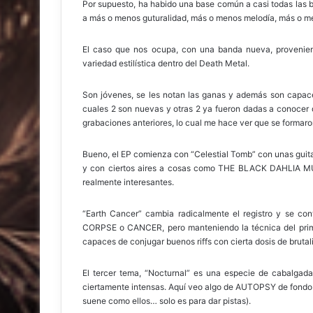
Por supuesto, ha habido una base común a casi todas las ba
a más o menos guturalidad, más o menos melodía, más o me
El caso que nos ocupa, con una banda nueva, provenien
variedad estilística dentro del Death Metal.
Son jóvenes, se les notan las ganas y además son capace
cuales 2 son nuevas y otras 2 ya fueron dadas a conocer 
grabaciones anteriores, lo cual me hace ver que se formaro
Bueno, el EP comienza con “Celestial Tomb” con unas guit
y con ciertos aires a cosas como THE BLACK DAHLIA MU
realmente interesantes.
“Earth Cancer” cambia radicalmente el registro y se c
CORPSE o CANCER, pero manteniendo la técnica del prime
capaces de conjugar buenos riffs con cierta dosis de brutali
El tercer tema, “Nocturnal” es una especie de cabalgada
ciertamente intensas. Aquí veo algo de AUTOPSY de fondo
suene como ellos… solo es para dar pistas).