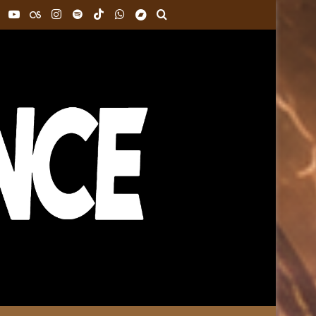
ok
Pinterest
YouTube
Last.FM
Instagram
Spotify
TikTok
WhatsApp
Bandcamp
Buscar