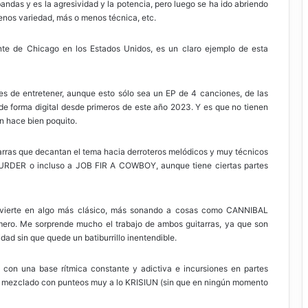
ndas y es la agresividad y la potencia, pero luego se ha ido abriendo
nos variedad, más o menos técnica, etc.
te de Chicago en los Estados Unidos, es un claro ejemplo de esta
s de entretener, aunque esto sólo sea un EP de 4 canciones, de las
de forma digital desde primeros de este año 2023. Y es que no tienen
n hace bien poquito.
arras que decantan el tema hacia derroteros melódicos y muy técnicos
RDER o incluso a JOB FIR A COWBOY, aunque tiene ciertas partes
onvierte en algo más clásico, más sonando a cosas como CANNIBAL
ro. Me sorprende mucho el trabajo de ambos guitarras, ya que son
dad sin que quede un batiburrillo inentendible.
 con una base rítmica constante y adictiva e incursiones en partes
 mezclado con punteos muy a lo KRISIUN (sin que en ningún momento