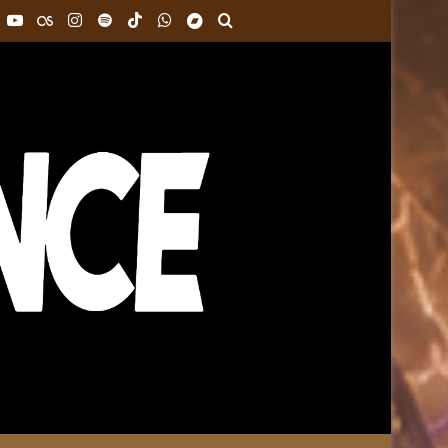
k
interest
YouTube
Last.FM
Instagram
Spotify
TikTok
WhatsApp
Bandcamp
Buscar