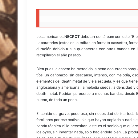
n
e
m
a
i
Los americanos
NECROT
debutan con álbum con este “Bloo
l
Laboratories (estos en lo editan en formato cassette), fo
duración debido a sus quehaceres con otras bandas en la
recopilaron el año pasado.
Bien pues la espera ha merecido la pena con creces porq
tíos, un cañonazo, sin descanso, intenso, con melodía, os
elementos del death metal de vieja escuela, y es que tiene
anglosajona y americana, la melodía sueca, la densidad y 
death metal. Podrían parecerse a muchas bandas, de
bueno, de todo un poco.
El sonido es grave, poderoso, sin necesidad de ir a toda l
familiares por ese motivo, sin que hayan copiado a nadie 
banda técnica ni lo necesitan, este es el sonido que quie
los oyes, sin inventar nada, sólo haciéndolo bien. La pro