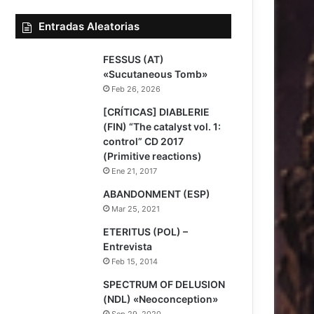
Entradas Aleatorias
8
FESSUS (AT)
«Sucutaneous Tomb»
Feb 26, 2026
[CRÍTICAS] DIABLERIE
(FIN) “The catalyst vol. 1:
control” CD 2017
(Primitive reactions)
Ene 21, 2017
ABANDONMENT (ESP)
Mar 25, 2021
ETERITUS (POL) –
Entrevista
Feb 15, 2014
8
SPECTRUM OF DELUSION
(NDL) «Neoconception»
Sep 29, 2020