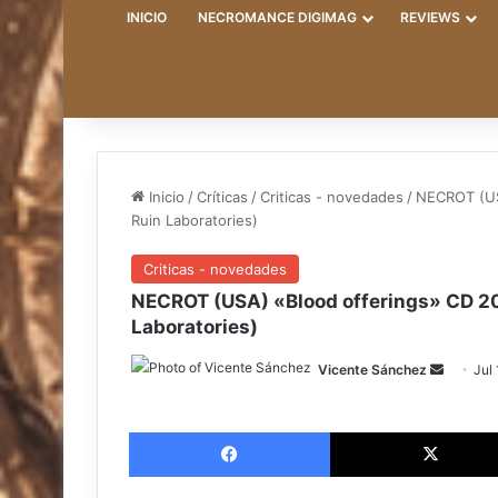
INICIO
NECROMANCE DIGIMAG
REVIEWS
Inicio
/
Críticas
/
Criticas - novedades
/
NECROT (USA
Ruin Laboratories)
Criticas - novedades
NECROT (USA) «Blood offerings» CD 20
Laboratories)
Vicente Sánchez
S
Jul
e
n
Facebook
d
a