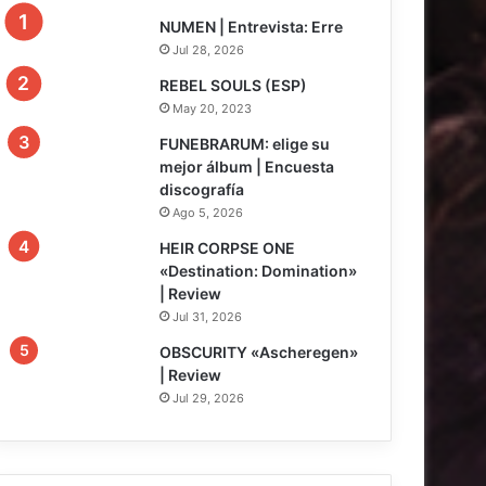
NUMEN | Entrevista: Erre
Jul 28, 2026
REBEL SOULS (ESP)
May 20, 2023
FUNEBRARUM: elige su
mejor álbum | Encuesta
discografía
Ago 5, 2026
8
HEIR CORPSE ONE
«Destination: Domination»
| Review
Jul 31, 2026
7.5
OBSCURITY «Ascheregen»
| Review
Jul 29, 2026