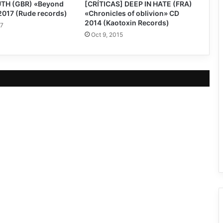
TH (GBR) «Beyond
[CRÍTICAS] DEEP IN HATE (FRA)
2017 (Rude records)
«Chronicles of oblivion» CD
2014 (Kaotoxin Records)
17
Oct 9, 2015