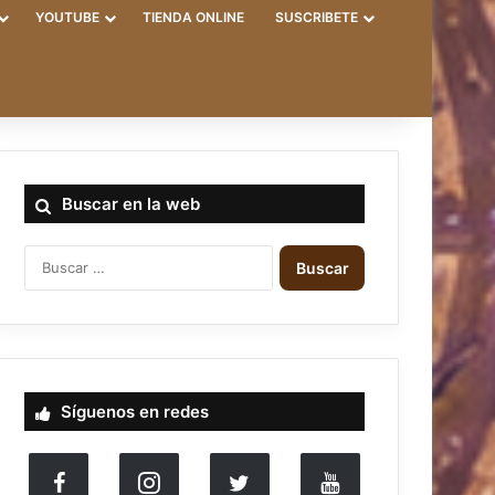
YOUTUBE
TIENDA ONLINE
SUSCRIBETE
Buscar en la web
B
u
s
c
a
r
:
Síguenos en redes