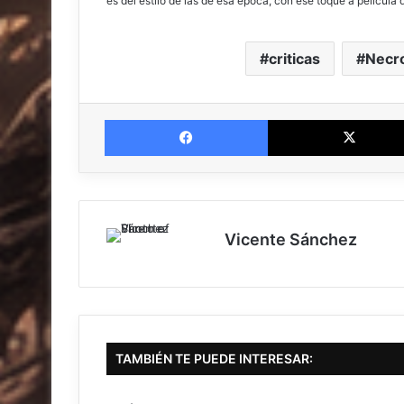
es del estilo de las de esa época, con ese toque a película d
criticas
Necr
Facebook
Vicente Sánchez
TAMBIÉN TE PUEDE INTERESAR: