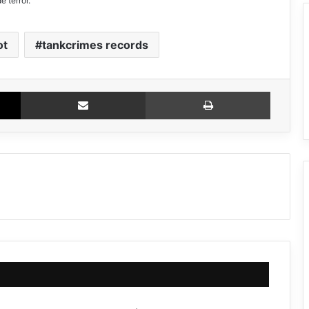
e terror.
ot
tankcrimes records
X
Compartir via email
Imprimir