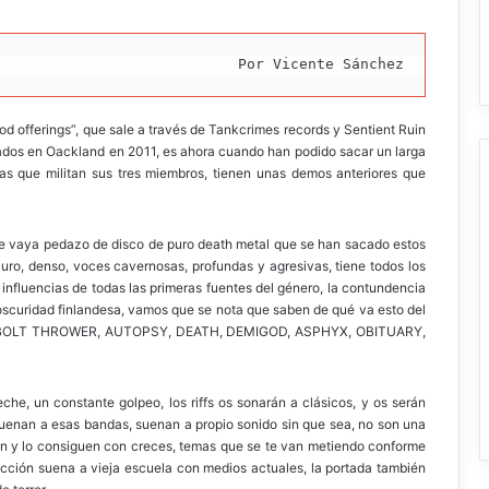
Por Vicente Sánchez
d offerings”, que sale a través de Tankcrimes records y Sentient Ruin
rmados en Oackland en 2011, es ahora cuando han podido sacar un larga
s que militan sus tres miembros, tienen unas demos anteriores que
ue vaya pedazo de disco de puro death metal que se han sacado estos
curo, denso, voces cavernosas, profundas y agresivas, tiene todos los
 influencias de todas las primeras fuentes del género, la contundencia
oscuridad finlandesa, vamos que se nota que saben de qué va esto del
sde BOLT THROWER, AUTOPSY, DEATH, DEMIGOD, ASPHYX, OBITUARY,
eche, un constante golpeo, los riffs os sonarán a clásicos, y os serán
suenan a esas bandas, suenan a propio sonido sin que sea, no son una
ren y lo consiguen con creces, temas que se te van metiendo conforme
ducción suena a vieja escuela con medios actuales, la portada también