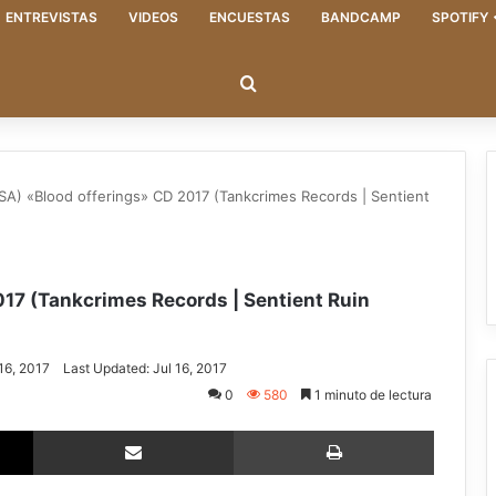
ENTREVISTAS
VIDEOS
ENCUESTAS
BANDCAMP
SPOTIFY
Buscar
) «Blood offerings» CD 2017 (Tankcrimes Records | Sentient
17 (Tankcrimes Records | Sentient Ruin
 16, 2017
Last Updated: Jul 16, 2017
0
580
1 minuto de lectura
X
Compartir via email
Imprimir